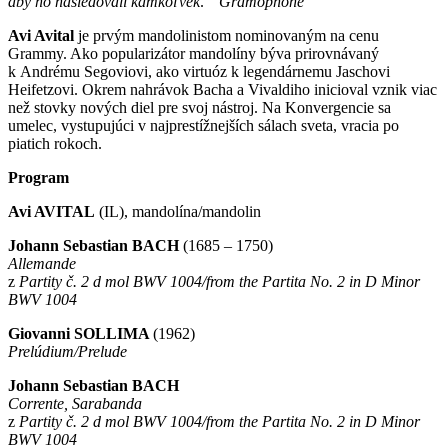
aby ho nasledovali kamkoľvek
.“
Gramophone
Avi Avital
je prvým mandolinistom nominovaným na cenu
Grammy. Ako popularizátor mandolíny býva prirovnávaný
k Andrému Segoviovi, ako virtuóz k legendárnemu Jaschovi
Heifetzovi. Okrem nahrávok Bacha a Vivaldiho inicioval vznik viac
než stovky nových diel pre svoj nástroj. Na Konvergencie sa
umelec, vystupujúci v najprestížnejších sálach sveta, vracia po
piatich rokoch.
Program
Avi AVITAL
(IL), mandolína/mandolin
Johann Sebastian BACH
(1685 – 1750)
Allemande
z
Partity č. 2 d mol BWV 1004/from the Partita No. 2 in D Minor
BWV 1004
Giovanni SOLLIMA
(1962)
Prelúdium/Prelude
Johann Sebastian BACH
Corrente, Sarabanda
z
Partity č. 2 d mol BWV 1004/from the Partita No. 2 in D Minor
BWV 1004