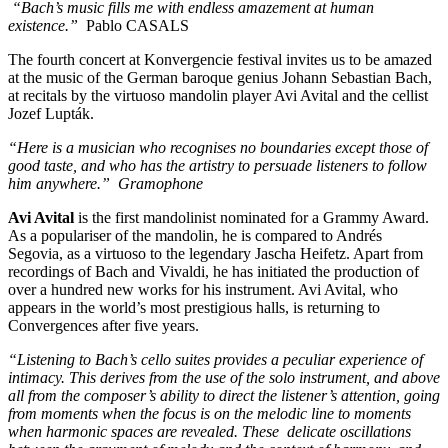
“Bach’s music fills me with endless amazement at human
existence.”
Pablo CASALS
The fourth concert at Konvergencie festival invites us to be amazed
at the music of the German baroque genius Johann Sebastian Bach,
at recitals by the virtuoso mandolin player Avi Avital and the cellist
Jozef Lupták.
“Here is a musician who recognises no boundaries except those of
good taste, and who has the artistry to persuade listeners to follow
him anywhere.” Gramophone
Avi Avital
is the first mandolinist nominated for a Grammy Award.
As a populariser of the mandolin, he is compared to Andrés
Segovia, as a virtuoso to the legendary Jascha Heifetz. Apart from
recordings of Bach and Vivaldi, he has initiated the production of
over a hundred new works for his instrument. Avi Avital, who
appears in the world’s most prestigious halls, is returning to
Convergences after five years.
“Listening to Bach’s cello suites provides a peculiar experience of
intimacy. This derives from the use of the solo instrument, and above
all from the composer’s ability to direct the listener’s attention, going
from moments when the focus is on the melodic line to moments
when harmonic spaces are revealed. These delicate oscillations