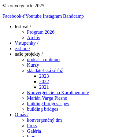
© konvergencie 2025
Facebook-f
Youtube
Instagram
Bandcamp
festival /
Program 2026
Archív
Vstupenky /
e-shop /
naše projekty /
podcast continuo
Kurzy
skladateľská súťaž
2023
2022
2021
Konvergencie na Karolinenhofe
Marián Varga Piesne
building bridges: spev
building bridges
O nás /
konvergenčný tím
Press
Galéria
blog