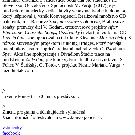
Slovensku. Od založenia Spoločnosti M. Vargu (2017) je jej
predsedom, umelecky vedie aktivity venované tvorbe hudobníka,
ktorý inšpiroval aj vznik Konvergencií. Realizoval množstvo CD
nahrávok, o. i. Bachove
Suity pre sólové violončelo
, Brahmsove
sonáty, premiéry diel V. Godára, crossoverové projekty
After
Phurikane, Chassidic Songs
,
Uspávanky
či vlastnú tvorbu na CD
Free in One
, spolupracoval na CD Jany Kirschner
Moruša biela
). S
nórsko-slovenským projektom Building Bridges, ktorý prepája
hudobníkov i žánre naprieč krajinami, nahral v roku 2024 album
Spev
. Aktuálne spolupracuje s Divadlom Štúdio tanca na
predstavení
Zlaté dno
, pre ktoré vytvoril hudbu a so zostavou S.
Fehér, V. Šarišský, O. Török v projekte Piesne Mariána Vargu. /
jozefluptak.com
//
Trvanie koncertu 120 min. s prestávkou.
//
Zmena programu a účinkujúcich vyhradená.
Viac informácií o festivale na www.konvergencie.sk
vstupenky
facebook