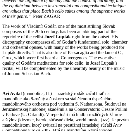
between the argument of melody and the context of harmony, and
the equilibrium between instrumental and compositional technique,
are values that place Bach’s cello suites among the supreme works
of their genre.”
Peter ZAGAR
The work of Vladimír Godár, one of the most striking Slovak
composers of the 20th century, has been an abiding part of the
repertoire of the cellist
Jozef Lupták
right from the outset. His
discography encompasses all of Godár’s fundamental solo, chamber
and orchestral opuses, with many of the works being produced for
Lupták directly. That is also true of Passacaglia and the lament O,
Crux, which were first heard at Convergences. The evocative
quality of Godár’s meditations for solo cello, in Jozef Lupták’s
recital, will be complemented by the unearthly beauty of the music
of Johann Sebastian Bach.
Avi Avital
(mandolína, IL) – izraelský rodák začal hrať na
mandolíne ako 8-ročný a čoskoro sa stal členom úspešného
mandolínového orchestra pod vedením S. Nathansona. Študoval na
Jeruzalemskej hudobnej akadémii a na Conservatorio Cesare Pollini
v Padove (U. Orlandi). V repertoári má hudbu rozličných žánrov
a štýlov (klezmer, barok, súčasné diela, world music, jazz). Je prvým
mandolinistom, ktorý zvíťazil na prestížnej izraelskej súťaži Aviv
Competitions v roku 2007. Hrá na mandolíne, ktorú vyrobil