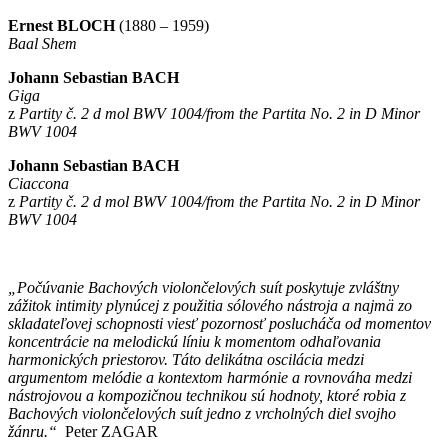
Ernest BLOCH
(1880 – 1959)
Baal Shem
Johann Sebastian BACH
Giga
z
Partity č. 2 d mol BWV 1004/from the Partita No. 2 in D Minor
BWV 1004
Johann Sebastian BACH
Ciaccona
z
Partity č. 2 d mol BWV 1004/from the Partita No. 2 in D Minor
BWV 1004
„Počúvanie Bachových violončelových suít poskytuje zvláštny
zážitok intimity plynúcej z použitia sólového nástroja a najmä zo
skladateľovej schopnosti viesť pozornosť poslucháča od momentov
koncentrácie na melodickú líniu k momentom odhaľovania
harmonických priestorov. Táto delikátna oscilácia medzi
argumentom melódie a kontextom harmónie a rovnováha medzi
nástrojovou a kompozičnou technikou sú hodnoty, ktoré robia z
Bachových violončelových suít jedno z vrcholných diel svojho
žánru.“
Peter ZAGAR