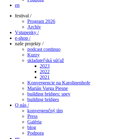
en
festival /
Program 2026
Archív
Vstupenky /
e-shop /
naše projekty /
podcast continuo
Kurzy
skladateľská súťaž
2023
2022
2021
Konvergencie na Karolinenhofe
Marián Varga Piesne
building bridges: spev
building bridges
O nás /
konvergenčný tím
Press
Galéria
blog
Podpora
en