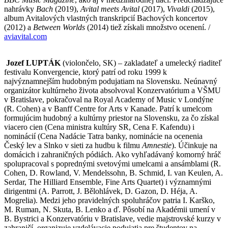
nahrávky
Bach
(2019),
Avital meets Avital
(2017),
Vivaldi
(2015),
album Avitalových vlastných transkripcií Bachových koncertov
(2012) a
Between Worlds
(2014) tiež získali množstvo ocenení. /
aviavital.com
Jozef LUPTÁK
(violončelo, SK) – zakladateľ a umelecký riaditeľ
festivalu Konvergencie, ktorý patrí od roku 1999 k
najvýznamnejším hudobným podujatiam na Slovensku. Neúnavný
organizátor kultúrneho života absolvoval Konzervatórium a VŠMU
v Bratislave, pokračoval na Royal Academy of Music v Londýne
(R. Cohen) a v Banff Centre for Arts v Kanade. Patrí k umelcom
formujúcim hudobný a kultúrny priestor na Slovensku, za čo získal
viacero cien (Cena ministra kultúry SR, Cena F. Kafendu) i
nominácií (Cena Nadácie Tatra banky, nominácie na ocenenia
Český lev a Slnko v sieti za hudbu k filmu
Amnestie
). Účinkuje na
domácich i zahraničných pódiách. Ako vyhľadávaný komorný hráč
spolupracoval s poprednými svetovými umelcami a ansámblami (R.
Cohen, D. Rowland, V. Mendelssohn, B. Schmid, I. van Keulen, A.
Serdar, The Hilliard Ensemble, Fine Arts Quartet) i významnými
dirigentmi (A. Parrott, J. Bělohlávek, D. Gazon, D. Héja, A.
Mogrelia). Medzi jeho pravidelných spoluhráčov patria I. Karško,
M. Ruman, N. Skuta, B. Lenko a ď. Pôsobí na Akadémii umení v
B. Bystrici a Konzervatóriu v Bratislave, vedie majstrovské kurzy v
zahraničí, organizuje vzdelávacie podujatia pre študentov na