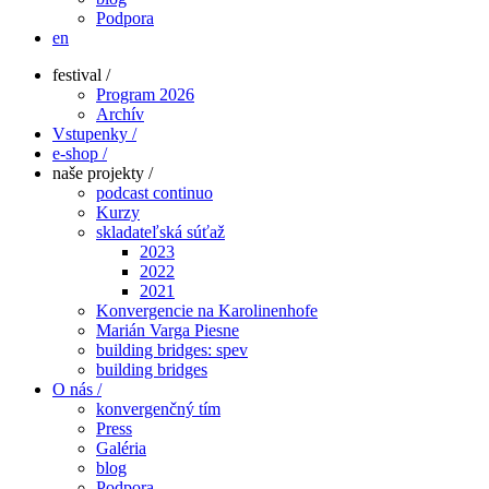
Podpora
en
festival /
Program 2026
Archív
Vstupenky /
e-shop /
naše projekty /
podcast continuo
Kurzy
skladateľská súťaž
2023
2022
2021
Konvergencie na Karolinenhofe
Marián Varga Piesne
building bridges: spev
building bridges
O nás /
konvergenčný tím
Press
Galéria
blog
Podpora