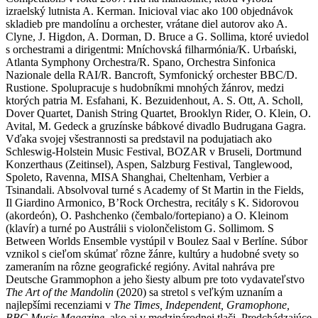
izraelský lutnista A. Kerman. Inicioval viac ako 100 objednávok
skladieb pre mandolínu a orchester, vrátane diel autorov ako A.
Clyne, J. Higdon, A. Dorman, D. Bruce a G. Sollima, ktoré uviedol
s orchestrami a dirigentmi: Mníchovská filharmónia/K. Urbański,
Atlanta Symphony Orchestra/R. Spano, Orchestra Sinfonica
Nazionale della RAI/R. Bancroft, Symfonický orchester BBC/D.
Rustione. Spolupracuje s hudobníkmi mnohých žánrov, medzi
ktorých patria M. Esfahani, K. Bezuidenhout, A. S. Ott, A. Scholl,
Dover Quartet, Danish String Quartet, Brooklyn Rider, O. Klein, O.
Avital, M. Gedeck a gruzínske bábkové divadlo Budrugana Gagra.
Vďaka svojej všestrannosti sa predstavil na podujatiach ako
Schleswig-Holstein Music Festival, BOZAR v Bruseli, Dortmund
Konzerthaus (Zeitinsel), Aspen, Salzburg Festival, Tanglewood,
Spoleto, Ravenna, MISA Shanghai, Cheltenham, Verbier a
Tsinandali. Absolvoval turné s Academy of St Martin in the Fields,
Il Giardino Armonico, B’Rock Orchestra, recitály s K. Sidorovou
(akordeón), O. Pashchenko (čembalo/fortepiano) a O. Kleinom
(klavír) a turné po Austrálii s violončelistom G. Sollimom. S
Between Worlds Ensemble vystúpil v Boulez Saal v Berlíne. Súbor
vznikol s cieľom skúmať rôzne žánre, kultúry a hudobné svety so
zameraním na rôzne geografické regióny. Avital nahráva pre
Deutsche Grammophon a jeho šiesty album pre toto vydavateľstvo
The Art of the Mandolin
(2020) sa stretol s veľkým uznaním a
najlepšími recenziami v
The Times, Independent, Gramophone,
BBC Music Magazine
, ako aj v medzinárodnej tlači. Predchádzajúce