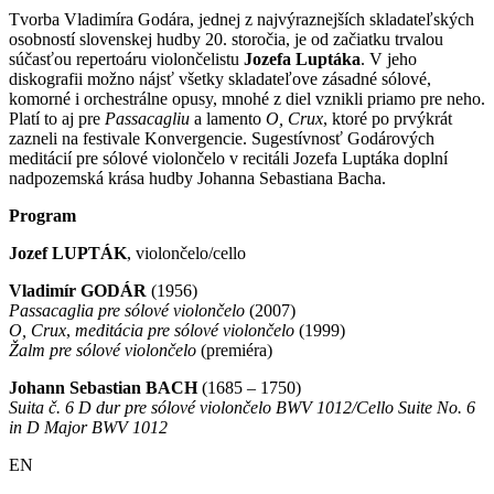
Tvorba Vladimíra Godára, jednej z najvýraznejších skladateľských
osobností slovenskej hudby 20. storočia, je od začiatku trvalou
súčasťou repertoáru violončelistu
Jozefa Luptáka
. V jeho
diskografii možno nájsť všetky skladateľove zásadné sólové,
komorné i orchestrálne opusy, mnohé z diel vznikli priamo pre neho.
Platí to aj pre
Passacagliu
a lamento
O, Crux
, ktoré po prvýkrát
zazneli na festivale Konvergencie.
Sugestívnosť Godárových
meditácií pre sólové violončelo v recitáli Jozefa Luptáka doplní
nadpozemská krása hudby Johanna Sebastiana Bacha.
Program
Jozef LUPTÁK
, violončelo/cello
Vladimír GODÁR
(1956)
Passacaglia
pre sólové violončelo
(2007)
O, Crux
,
meditácia pre sólové violončelo
(1999)
Žalm
pre sólové violončelo
(premiéra)
Johann Sebastian BACH
(1685 – 1750)
Suita č. 6 D dur pre sólové violončelo BWV 1012/Cello Suite No. 6
in D Major BWV 1012
EN