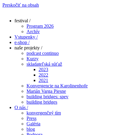
Preskočiť na obsah
festival /
Program 2026
Archív
Vstupenky /
e-shop /
naše projekty /
podcast continuo
Kurzy
skladateľská súťaž
2023
2022
2021
Konvergencie na Karolinenhofe
Marián Varga Piesne
building bridges: spev
building bridges
O nás /
konvergenčný tím
Press
Galéria
blog
Podpora