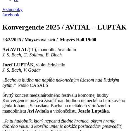
Vstupenky
facebook
Konvergencie 2025 / AVITAL – LUPTÁK
23/3/2025 / Moyzesova sieň / Moyzes Hall 19:00
Avi AVITAL
(IL), mandolína/mandolin
J. S. Bach, G. Sollima, E. Bloch
Jozef LUPTÁK
, violončelo/cello
J. S. Bach, V. Godár
„
Bachova hudba ma napĺňa nekonečným úžasom nad ľudským
bytím
.“
Pablo CASALS
Štvrtý koncert medzinárodného festivalu komornej hudby
Konvergencie pozýva žasnúť nad hudbou nemeckého barokového
génia Johanna Sebastiana Bacha na recitáloch virtuózneho
mandolinistu
Avi Avitala
a violončelistu
Jozefa Luptáka
.
„
Je tu hudobník, ktorý nepozná žiadne hranice, okrem hraníc
dobrého vkusu a ktorého umenie dokáže poslucháčov presvedčiť,