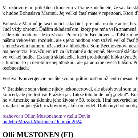
V rozhovore pri príležitosti koncertu v Prahe zmieňujete, že sa ako s
k hudbe Bohuslava Martinů. Jej veľkú časť máte v repertoári. Ktorí ďa
Bohuslav Martinů je fascinujúci skladateľ, pre mňa osobne autor, be
ľudí vždy ohromí. Ďalším skladateľom, ktorý pre mňa veľa znamená, j
stále znie moderne. Je to zázrak. Potom je tu Beethoven – ďalší z m
nášmu vekovému rozdielu, ale s jeho hudbou som strávil veľkú časť živ
s množstvom humoru, úžasného a hlbokého. Som Beethovenovi nesmiern
ma neomrzia. Považujem ich za úchvatné a dojemné. Neskoré sláčikové k
vo veľkej hudbe. Existujú skladatelia, ktorí predstierajú hĺbku tým
a humor. To ju nerobí menej hlbokou, ale paradoxne oveľa hlbšou. P
osobnostiach.
Festival Konvergencie poctíte svojou prítomnosťou už tento mesiac. 
V Bratislave som vlastne nikdy nekoncertoval, ale absolvoval som t
koncert, ale pre festival Pražská jar. Takže toto bude môj „debut“. 
ho v Amerike na sklonku jeho života v 50. rokoch. Hral neuveriteľne 
z najfascinujúcejších rozhovorov, aké som videl. Dohnányi bol neoby
rozhovor s Ollim Mustonenom v rádiu Devín
bulletin Mozart-Mustonen / február 2024
Olli MUSTONEN (FI)