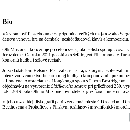
Bio
Všestrannosť fínskeho umelca pripomína veľkých majstrov ako Sergej 
detstva venoval hre na čembale, neskôr študoval klavír a kompozíciu
Olli Mustonen koncertuje po celom svete, ako sólista spolupracoval
Jeruzaleme. Od roku 2021 pôsobí ako šéfdirigent Filharmónie v Turk
komornú hudbu i sólové recitály.
Je zakladateľom Helsinki Festival Orchestra, s ktorým absolvoval tur
intenzívne venuje tvorbe komornej hudby a komponovaniu pre orchest
v Londýne, Amsterdame a Hongkongu spolu s Ianom Bostridgeom a
objednávku na vytvorenie
Sláčikového sexteta
pri príležitosti 250. v
roku 2019 bola Ollimu Mustonenovi udelená prestížna Hindemithova c
V jeho rozsiahlej diskografii patrí významné miesto CD s dielami Dmi
Beethovena a Prokofieva s Fínskym rozhlasovým symfonickým orche