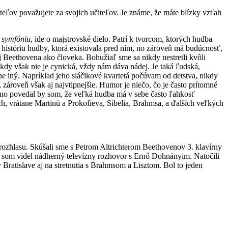
ateľov považujete za svojich učiteľov. Je známe, že máte blízky vzťah
 symfóniu
, ide o majstrovské dielo. Patrí k tvorcom, ktorých hudba
históriu hudby, ktorá existovala pred ním, no zároveň má budúcnosť,
j Beethovena ako človeka. Bohužiaľ sme sa nikdy nestretli kvôli
ikdy však nie je cynická, vždy nám dáva nádej. Je taká ľudská,
 iný. Napríklad jeho sláčikové kvartetá počúvam od detstva, nikdy
 zároveň však aj najvtipnejšie. Humor je niečo, čo je často prítomné
, no povedal by som, že veľká hudba má v sebe často ľahkosť
, vrátane Martinů a Prokofieva, Sibelia, Brahmsa, a ďalších veľkých
ozhlasu. Skúšali sme s Petrom Altrichterom Beethovenov 3. klavírny
no som videl nádherný televízny rozhovor s Ernő Dohnányim. Natočili
 Bratislave aj na stretnutia s Brahmsom a Lisztom. Bol to jeden