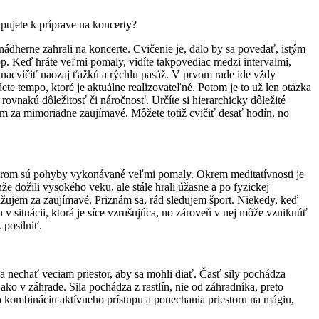
upujete k príprave na koncerty?
nádherne zahrali na koncerte. Cvičenie je, dalo by sa povedať, istým
. Keď hráte veľmi pomaly, vidíte takpovediac medzi intervalmi,
é nacvičiť naozaj ťažkú a rýchlu pasáž. V prvom rade ide vždy
 tempo, ktoré je aktuálne realizovateľné. Potom je to už len otázka
rovnakú dôležitosť či náročnosť. Určíte si hierarchicky dôležité
ujem za mimoriadne zaujímavé. Môžete totiž cvičiť desať hodín, no
ktorom sú pohyby vykonávané veľmi pomaly. Okrem meditatívnosti je
že dožili vysokého veku, ale stále hrali úžasne a po fyzickej
ovažujem za zaujímavé. Priznám sa, rád sledujem šport. Niekedy, keď
 v situácii, ktorá je síce vzrušujúca, no zároveň v nej môže vzniknúť
 posilniť.
a nechať veciam priestor, aby sa mohli diať. Časť sily pochádza
ko v záhrade. Sila pochádza z rastlín, nie od záhradníka, preto
 o kombináciu aktívneho prístupu a ponechania priestoru na mágiu,