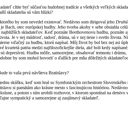
kladateľ cítite byť súčasťou hudobnej tradície a všetkých veľkých sklad
lší skladatelia sú vám blízki?
z ktorého by som nevedel existovať. Nedávno som dirigoval jeho
Druhú
e Bach, otec európskej hudby. Jeho tvorba akoby v sebe obsiahla celú 
ne najbližších skladateľov. Keď poznáte Beethovenovu hudbu, poznáte a
ota. Je v nej múdrosť, radosť, dráma, sú v nej tiene i svetlo života. N
e vďačný za hudbu, ktorú napísal. Môj život by bol bez nej asi úplne
vartetá patria medzi najfilozofickejšie diela, aké boli kedy napísané,
, že sú depresívni. Hudba môže, samozrejme, obsahovať temnotu i drámu
odobne by som mohol hovoriť o ďalších pre mňa dôležitých skladateľoch
Bude to vaša prvá návšteva Bratislavy?
u jednu skúšku, keď som hral so Symfonickým orchestrom Slovenského r
Bratislavu si pamätám ako krásne mesto s fascinujúcou históriou. Nedáv
krásne, a potom s ním urobili rozhovor, v ktorom spomínal na detstvo v
čajne sympatický a samozrejme aj zaujímavý skladateľ.