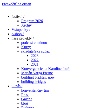
Preskočiť na obsah
festival /
Program 2026
Archív
Vstupenky /
e-shop /
naše projekty /
podcast continuo
Kurzy
skladateľská súťaž
2023
2022
2021
Konvergencie na Karolinenhofe
Marián Varga Piesne
building bridges: spev
building bridges
O nás /
konvergenčný tím
Press
Galéria
blog
Podpora