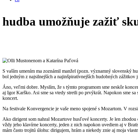
hudba umožňuje zažiť sku
S vaším umením ma zoznámil manžel (pozn. významný slovenský huslis
bol jedným z najsilnejších a najinšpiratívnejších hudobných zážitkov j
Áno, veľmi dobre. Myslím, že s týmto programom sme neskôr koncerto
aj Igor Karško. Asi sme sa vtedy stretli po prvýkrát. Napokon sme s
koncert.
Na festivale Konvergencie je vaše meno spojené s Mozartom. V rozsi
Ako dirigent som nahral Mozartove husľové koncerty. Je len zhodou o
vždy jeho klavírne koncerty, jeden z nich napokon uvediem aj v Bratisl
mám často trojitú úlohu: dirigujem, hrám a niekedy znie aj moja vlas