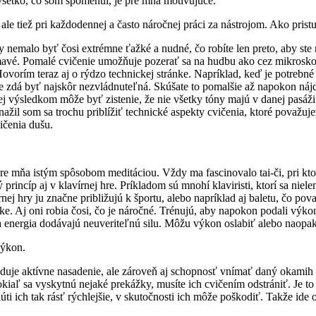
všetko, čo som spomenul, je pre mňa motivujúce.
ale tiež pri každodennej a často náročnej práci za nástrojom. Ako prist
 nemalo byť čosi extrémne ťažké a nudné, čo robíte len preto, aby ste 
avé. Pomalé cvičenie umožňuje pozerať sa na hudbu ako cez mikroskop
Hovorím teraz aj o rýdzo technickej stránke. Napríklad, keď je potrebn
á byť najskôr nezvládnuteľná. Skúšate to pomalšie až napokon nájdete
Jej výsledkom môže byť zistenie, že nie všetky tóny majú v danej pasáži 
 snažil som sa trochu priblížiť technické aspekty cvičenia, ktoré považ
ičenia dušu.
 pre mňa istým spôsobom meditáciou. Vždy ma fascinovalo tai-či, pri 
rincíp aj v klavírnej hre. Príkladom sú mnohí klaviristi, ktorí sa nielen
rnej hry ju značne približujú k športu, alebo napríklad aj baletu, čo p
e. Aj oni robia čosi, čo je náročné. Trénujú, aby napokon podali výkon
a energia dodávajú neuveriteľnú silu. Môžu výkon oslabiť alebo naopak
výkon.
žaduje aktívne nasadenie, ale zároveň aj schopnosť vnímať daný okamih 
aľ sa vyskytnú nejaké prekážky, musíte ich cvičením odstrániť. Je to a
ti ich tak rásť rýchlejšie, v skutočnosti ich môže poškodiť. Takže ide