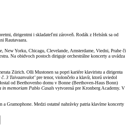
etmi, dirigentmi i skladateľmi zároveň. Rodák z Helsínk sa od
ani Rautavaara.
ýne, New Yorku, Chicagu, Clevelande, Amsterdame, Viedni, Prahe či
tra. Na obidvoch postoch diriguje orchestrálne koncerty a uvádza
ata Zürich. Olli Mustonen sa popri kariére klaviristu a dirigenta
 č. 3
Taivaanvalot’
pre tenor, violončelo a klavír, ktorú uviedol
dostal od Beethovenho domu v Bonne (Beethoven-Haus Bonn)
a in memoriam Pablo Casals
vytvorená pre Kronberg Academy. V
son a Gramophone. Medzi ostatné nahrávky patria klavírne koncerty