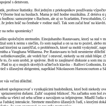
 spojené s detstvom.
atik, profesor štatistiky. Bol jedným z priekopníkov používania výpočt
e. Výborne hral na husliach. Mama je tiež hodne muzikálna. Z detstva si
ou hudbou: samozrejme s Bachom, ale aj so Scarlattim, Frescobaldim,
e jeden hráč na čembale v rodine stačí. Tak som začal hrať na klavíri.
te na neho spomienky?
ším spoločným stretnutím. Einojuhaniho Rautavaaru, ktorý sa stal v
dzal som k nemu s niečím, čo som napísal a on sa na to pozrel, alebo m
 nad ktorými sa zamýšľal, o problémoch, ktoré sa mohli vyskytnúť, napr
itha a Vaughana Williamsa. Pre Rautavaaru to boli nesmierne dôležití s
 sofistikovanejšie, ale vedeli byť i otravné, niekedy sa mi zdali hlúpe.
 že to, čo som urobil, je správne. Boli to zaujímavé diskusie a som mu
 Platí to aj o mojich skvelých učiteľoch klavíra – Ralfovi Gothonim, E
 som tiež s úžasnými dirigentmi, napríklad Nikolausom Harnoncourto
re vás veľmi dôležité.
sti spolupracovať s vynikajúcimi hudobníkmi, ktorí boli niekedy oveľa 
ť spriaznenými dušami. Zažiť ozajstnú blízkosť. Na začiatku som bol 
ňa sa všetci od seba učíme a navzájom sa inšpirujeme. Mladší ľudia sa 
rma ľudskej interakcie. Stretnete množstvo úžasných ľudí, s ktorými do