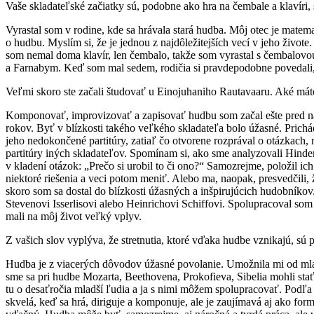
Vaše skladateľské začiatky sú, podobne ako hra na čembale a klavíri,
Vyrastal som v rodine, kde sa hrávala stará hudba. Môj otec je matem
o hudbu. Myslím si, že je jednou z najdôležitejších vecí v jeho život
som nemal doma klavír, len čembalo, takže som vyrastal s čembalov
a Farnabym. Keď som mal sedem, rodičia si pravdepodobne povedali, ž
Veľmi skoro ste začali študovať u Einojuhaniho Rautavaaru. Aké má
Komponovať, improvizovať a zapisovať hudbu som začal ešte pred na
rokov. Byť v blízkosti takého veľkého skladateľa bolo úžasné. Prichá
jeho nedokončené partitúry, zatiaľ čo otvorene rozprával o otázkach,
partitúry iných skladateľov. Spomínam si, ako sme analyzovali Hindem
v kladení otázok: „Prečo si urobil to či ono?“ Samozrejme, položil ich
niektoré riešenia a veci potom meniť. Alebo ma, naopak, presvedčili,
skoro som sa dostal do blízkosti úžasných a inšpirujúcich hudobníkov.
Stevenovi Isserlisovi alebo Heinrichovi Schiffovi. Spolupracoval
mali na môj život veľký vplyv.
Z vašich slov vyplýva, že stretnutia, ktoré vďaka hudbe vznikajú, sú p
Hudba je z viacerých dôvodov úžasné povolanie. Umožnila mi od mlado
sme sa pri hudbe Mozarta, Beethovena, Prokofieva, Sibelia mohli sta
tu o desaťročia mladší ľudia a ja s nimi môžem spolupracovať. Podľa m
skvelá, keď sa hrá, diriguje a komponuje, ale je zaujímavá aj ako fo