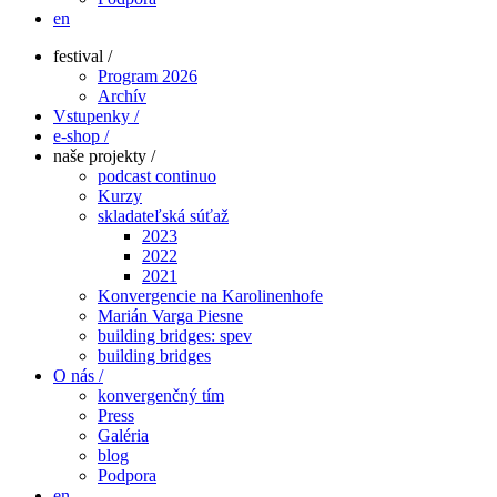
en
festival /
Program 2026
Archív
Vstupenky /
e-shop /
naše projekty /
podcast continuo
Kurzy
skladateľská súťaž
2023
2022
2021
Konvergencie na Karolinenhofe
Marián Varga Piesne
building bridges: spev
building bridges
O nás /
konvergenčný tím
Press
Galéria
blog
Podpora
en