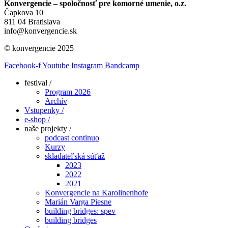
Konvergencie – spoločnosť pre komorné umenie, o.z.
Čapkova 10
811 04 Bratislava
info@konvergencie.sk
© konvergencie 2025
Facebook-f
Youtube
Instagram
Bandcamp
festival /
Program 2026
Archív
Vstupenky /
e-shop /
naše projekty /
podcast continuo
Kurzy
skladateľská súťaž
2023
2022
2021
Konvergencie na Karolinenhofe
Marián Varga Piesne
building bridges: spev
building bridges