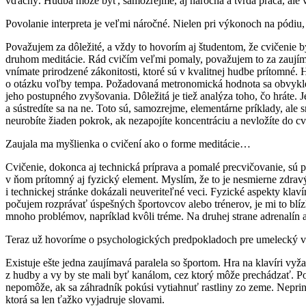
vďačný. Hudba môže byť, samozrejme, aj náročná a tvrdá práca, ale 
Povolanie interpreta je veľmi náročné. Nielen pri výkonoch na pódiu, 
Považujem za dôležité, a vždy to hovorím aj študentom, že cvičenie by
druhom meditácie. Rád cvičím veľmi pomaly, považujem to za zaujím
vnímate prirodzené zákonitosti, ktoré sú v kvalitnej hudbe prítomné. 
o otázku voľby tempa. Požadovaná metronomická hodnota sa obvykle zd
jeho postupného zvyšovania. Dôležitá je tiež analýza toho, čo hráte. 
a sústredíte sa na ne. Toto sú, samozrejme, elementárne príklady, ale
neurobíte žiaden pokrok, ak nezapojíte koncentráciu a nevložíte do cv
Zaujala ma myšlienka o cvičení ako o forme meditácie…
Cvičenie, dokonca aj technická príprava a pomalé precvičovanie, sú
v ňom prítomný aj fyzický element. Myslím, že to je nesmierne zdravý p
i technickej stránke dokázali neuveriteľné veci. Fyzické aspekty klaví
počujem rozprávať úspešných športovcov alebo trénerov, je mi to blízk
mnoho problémov, napríklad kvôli tréme. Na druhej strane adrenalín 
Teraz už hovoríme o psychologických predpokladoch pre umelecký 
Existuje ešte jedna zaujímavá paralela so športom. Hra na klavíri vy
z hudby a vy by ste mali byť kanálom, cez ktorý môže prechádzať. Poki
nepomôže, ak sa záhradník pokúsi vytiahnuť rastliny zo zeme. Neprinú
ktorá sa len ťažko vyjadruje slovami.