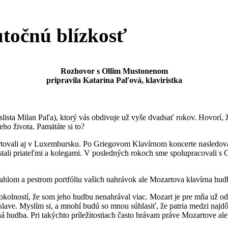
točnú blízkosť
Rozhovor s Ollim Mustonenom
pripravila Katarína Paľová, klaviristka
ta Milan Paľa), ktorý vás obdivuje už vyše dvadsať rokov. Hovorí, že
eho života. Pamätáte si to?
vali aj v Luxembursku. Po Griegovom Klavírnom koncerte nasledoval mô
a stali priateľmi a kolegami. V posledných rokoch sme spolupracovali 
ahlom a pestrom portfóliu vašich nahrávok ale Mozartova klavírna hud
kolností, že som jeho hudbu nenahrával viac. Mozart je pre mňa už od 
ave. Myslím si, a mnohí budú so mnou súhlasiť, že patria medzi najdôlež
tná hudba. Pri takýchto príležitostiach často hrávam práve Mozartove 