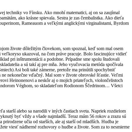
ovej techniky vo Fínsku. Ako mnohí matematici, aj on sa zaujímal
 pamätám, ako krásne spievala. Sestra je zas čembalistka. Ako dieťa
 Couperinom, Rameauom a veľkými anglickými virginalistami, Byrdom
 mojom živote dôležitým človekom, som spoznal, keď som mal osem
i veľkoryso ukazoval, na čom práve pracuje. Bolo fascinujúce vidieť
íklad pri inštrumentácii a podobne. Prípadne sme spolu študovali
kladatelia a sú takí aj pre mňa. Jeho vyučovacia metóda spočívala
 (Smiech) Asi boli také zámerne, pretože ma prinútili spochybniť
 za ne nekonečne vďačný. Mal som v živote obrovské šťastie. Veľmi
erovi Heinonenovi a neskôr aj o mojich priateľoch, violončelistoch
m a Sándorom Véghom, so skladateľom Rodionom Ščedrinom… Všetci
starší alebo sa narodili v iných častiach sveta. Napriek rozdielom
zvyknutý byť vždy a všade najmladší. Teraz mám 56 rokov a zrazu sú
prirodzene učia od starších, ale aj starší od mladších. Hudba je
kážete viesť nádherné rozhovory o hudbe a živote. Som za to nesmierne