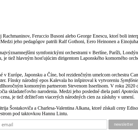
Rachmaninov, Feruccio Busoni alebo George Enescu, ktorí boli interpr
. Medzi jeho pedagógov patrili Ralf Gothoni, Eero Heinonen a Einojuh
 s najvýznamnejšími symfonickými orchestrami v Berlíne, Paríži, Lond
u, je tiež hlavným hosťujúcim dirigentom Laponského komorného orches
né v Európe, Japonsku a Číne, bol rezidenčným umelcom orchestra Camer
er. Fínsky národný epos Kalevala ho inšpiroval k vytvoreniu
Symfónie
 dlhoročným komorným partnerom Stevenom Isserlisom. V roku 2020 
ýročia skladateľovho narodenia. Medzi jeho posledné diela patrí
Apoteóz
ena, je tiež držiteľom viacerých národných cien za zásluhy v umení.
trija Šostakoviča a Charlesa-Valentina Alkana, ktoré získali ceny Edi
strom pod taktovkou Hannu Lintu.