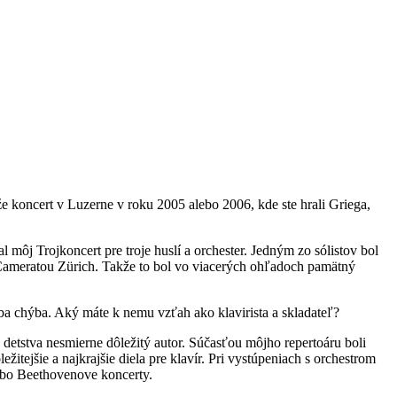
 koncert v Luzerne v roku 2005 alebo 2006, kde ste hrali Griega,
j Trojkoncert pre troje huslí a orchester. Jedným zo sólistov bol
s Cameratou Zürich. Takže to bol vo viacerých ohľadoch pamätný
ba chýba. Aký máte k nemu vzťah ako klavirista a skladateľ?
detstva nesmierne dôležitý autor. Súčasťou môjho repertoáru boli
itejšie a najkrajšie diela pre klavír. Pri vystúpeniach s orchestrom
alebo Beethovenove koncerty.