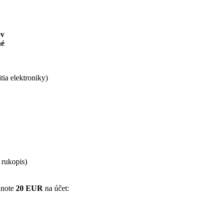
ov
né
itia elektroniky)
 rukopis)
dnote
20 EUR
na účet: