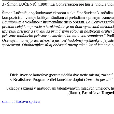
3 / Šimon LUČENIČ (1990): La Conversación pre husle, violu a viol
Šimon Lučenič je vyštudovaný ekonóm a aktuálne študent 3. ročníka 
kompozíciach venuje krátkym štúdiam či prelúdiam s prísnym zamera
Equilibrium
a vokálno-inštrumentálne dielo
Soldati
.
La Conversación
prvkom celej kompozície a štrukturálne je na ňom vystavaná melodická
uzurpujú priestor a stávajú sa primárnym sólovým nástrojom druhej 
priestore tonálneho priestoru vymedzeného molovou stupnicou.
“ Pod
Oceňujem na nej priezračnosť a jasnosť hudobnej myšlienky a jej zde
spracovaní. Obohacujúce sú aj občasné zmeny taktu, ktoré jemne a ne
Diela štvorice laureátov (porota udelila dve tretie miesta) zazne
v Bratislave
. Program z diel laureátov doplní
Concerto per arch
Skladby zaznejú v naštudovaní talentovaných mladých umelcov, hu
(flauta),
Branislava Dugov
stiahnuť tlačovú správu