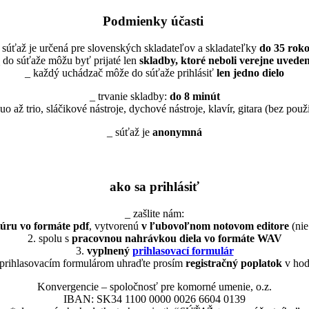
Podmienky účasti
 súťaž je určená pre slovenských skladateľov a skladateľky
do 35 rok
 do súťaže môžu byť prijaté len
skladby, ktoré neboli verejne uvede
_ každý uchádzač môže do súťaže prihlásiť
len jedno dielo
_ trvanie skladby:
do 8 minút
uo až trio, sláčikové nástroje, dychové nástroje, klavír, gitara (bez použ
_ súťaž je
anonymná
ako sa prihlásiť
_ zašlite nám:
túru vo formáte pdf
, vytvorenú
v ľubovoľnom notovom editore
(nie
2. spolu s
pracovnou nahrávkou diela
vo formáte WAV
3.
vyplnený
prihlasovací formulár
 prihlasovacím formulárom uhraďte prosím
registračný poplatok
v ho
Konvergencie – spoločnosť pre komorné umenie, o.z.
IBAN: SK34 1100 0000 0026 6604 0139