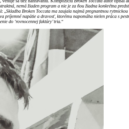
oje), venuje sa tiež nahrávaniu. Kompozíciu
Broken Toccata
autor opísal a
traktná, nemá žiaden program a nie je za ňou žiadna konkrétna predstava
l: „
Skladba Broken Toccata ma zaujala najmä pregnantnou rytmickou k
 príjemné napätie a dravosť, ktorému napomáha nielen práca s pestrým
nenie do ‘rovnocennej faktúry’ tria.
“