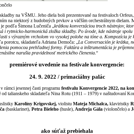
ončelo
skladby na VŠMU. Jeho diela boli prezentované na festivaloch Orfeus,
ním na niektorý z hudobných prvkov a väčším orchestrálnym dielam. 
je podľa Šimona Lučeniča „
krátkou konverzáciou troch nástrojov, kt
 i rytmicko-harmonická zložka skladby. Po úvode, kde nástroje spolu v
časti s výrazným vrcholom vo vysokej polohe na tóne a. Kompozícia j
ľa porotcu, skladateľa Adriana Demoča: „
La Conversación je krátka, no
lenia pomocou prehľadnej formy. Faktúra a inštrumentácia je príjemne
násilne narušia pravidelnosť metrického členenia.
“
premiérové uvedenie na festivale konvergencie:
24. 9. 2022 / primaciálny palác
jú v rámci jesennej časti programu
festivalu Konvergencie 2022, na kon
i
od talianskeho skladateľa Nina Rotu (1911 – 1979) v naštudovaní K
slistky
Karolíny Krigovskej,
violistu
Mateja Michalca,
klaviristky
R
iča
(basklarinet),
Petra Bieleho
(husle),
Andreja Gála
(violončelo) a
J
ako súťaž prebiehala