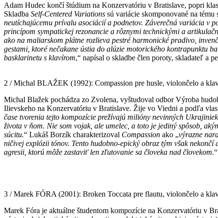
Adam Hudec končí štúdium na Konzervatóriu v Bratislave, popri klasic
Skladba
Self-Centered Variations
sú variácie skomponované na tému 
neutíchajúcemu prívalu asociácií a podnetov. Záverečná variácia v po
princípom sympatickej rezonancie a rôznymi technickými a artikulač
ako na maliarskom plátne rozlieva pestré harmonické pradivo, inven
gestami, ktoré nečakane ústia do alúzie motorického kontrapunktu ba
basklarinetu s klavírom
,“ napísal o skladbe člen poroty, skladateľ a
2 / Michal BLAŽEK (1992): Compassion pre husle, violončelo a klav
Michal Blažek pochádza zo Zvolena, vyštudoval odbor Výroba hudobný
Ilievskeho na Konzervatóriu v Bratislave. Žije vo Viedni a podľa vlas
čase tvorenia tejto kompozície prežívajú milióny nevinných Ukrajinie
života v ňom. Nie som vojak, ale umelec, a toto je jediný spôsob, ak
súcitu.
“ Lukáš Borzík charakterizoval
Compassion
ako „
výrazne nara
ničivej explózii tónov. Tento hudobno-epický obraz tým však nekončí 
agresii, ktorú môže zastaviť len zľutovanie sa človeka nad človekom.
“
3 / Marek FÓRA (2001): Broken Toccata pre flautu, violončelo a klav
Marek Fóra je aktuálne študentom kompozície na Konzervatóriu v Bra