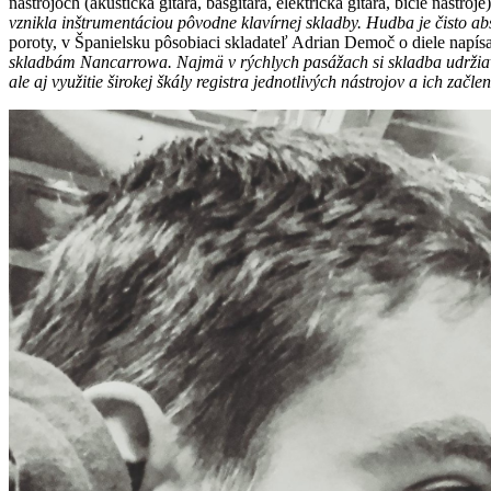
nástrojoch (akustická gitara, basgitara, elektrická gitara, bicie nástr
vznikla inštrumentáciou pôvodne klavírnej skladby. Hudba je čisto abs
poroty, v Španielsku pôsobiaci skladateľ Adrian Demoč o diele napísa
skladbám Nancarrowa. Najmä v rýchlych pasážach si skladba udržiava
ale aj využitie širokej škály registra jednotlivých nástrojov a ich začle