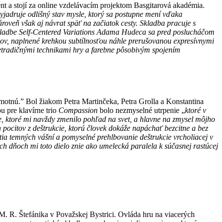
ent a stojí za online vzdelávacím projektom Basgitarová akadémia.
vyjadruje odlišný stav mysle, ktorý sa postupne mení vďaka
roveň však aj návrat späť na začiatok cesty. Skladba pracuje s
ladbe Self-Centered Variations Adama Hudeca sa pred poslucháčom
mov, naplnené krehkou subtílnosťou náhle prerušovanou expresívnymi
netradičnými technikami hry a farebne pôsobivým spojením
otnú.” Bol žiakom Petra Martinčeka, Petra Grolla a Konstantina
u pre klavírne trio
Compassion
bolo nezmyselné utrpenie „
ktoré v
ie, ktoré mi navždy zmenilo pohľad na svet, a hlavne na zmysel môjho
 pocitov z deštrukcie, ktorú človek dokáže napáchať bezcitne a bez
ia temných vášní a pomyselné prehlbovanie deštrukcie vrcholiacej v
ch dňoch mi toto dielo znie ako umelecká paralela k súčasnej rastúcej
. R. Štefánika v Považskej Bystrici. Ovláda hru na viacerých