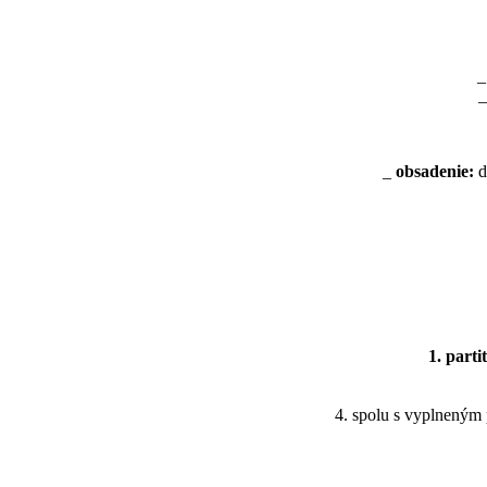
_
_
_
obsadenie:
d
1. parti
4. spolu s vyplneným