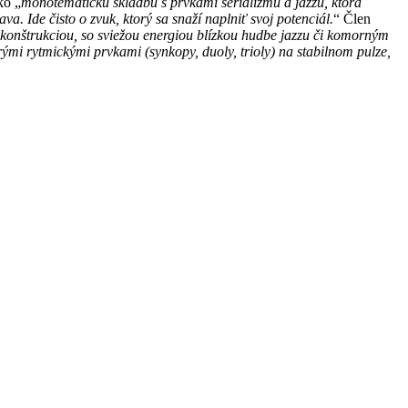
ko „
monotematickú skladbu s prvkami serializmu a jazzu, ktorá
. Ide čisto o zvuk, ktorý sa snaží naplniť svoj potenciál.
“ Člen
onštrukciou, so sviežou energiou blízkou hudbe jazzu či komorným
i rytmickými prvkami (synkopy, duoly, trioly) na stabilnom pulze,