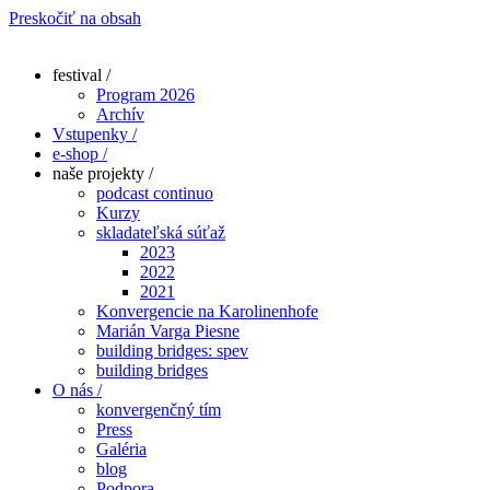
Preskočiť na obsah
festival /
Program 2026
Archív
Vstupenky /
e-shop /
naše projekty /
podcast continuo
Kurzy
skladateľská súťaž
2023
2022
2021
Konvergencie na Karolinenhofe
Marián Varga Piesne
building bridges: spev
building bridges
O nás /
konvergenčný tím
Press
Galéria
blog
Podpora