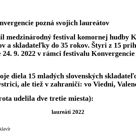
onvergencie pozná svojich laureátov
sil medzinárodný festival komornej hudby K
 a skladateľky do 35 rokov. Štyri z 15 prih
 24. 9. 2022 v rámci festivalu Konvergencie
voje diela 15 mladých slovenských skladate
trici, ale tiež v zahraničí: vo Viedni, Val
ta udelila dve tretie miesta):
laureáti 2022
klavír