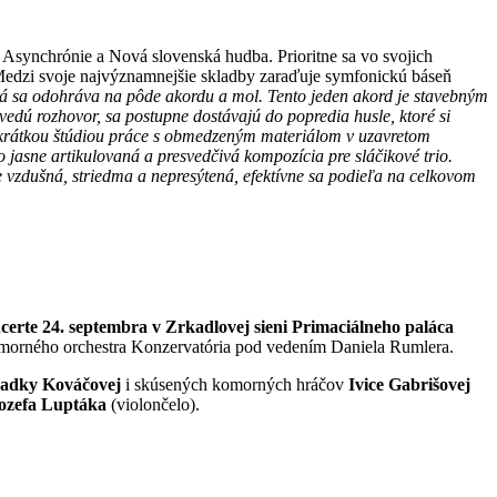
 Asynchrónie a Nová slovenská hudba. Prioritne sa vo svojich
Medzi svoje najvýznamnejšie skladby zaraďuje symfonickú báseň
orá sa odohráva na pôde akordu a mol. Tento jeden akord je stavebným
edú rozhovor, sa postupne dostávajú do popredia husle, ktoré si
e krátkou štúdiou práce s obmedzeným materiálom v uzavretom
 jasne artikulovaná a presvedčivá kompozícia pre sláčikové trio.
 vzdušná, striedma a nepresýtená, efektívne sa podieľa na celkovom
certe 24. septembra v Zrkadlovej sieni Primaciálneho paláca
omorného orchestra Konzervatória pod vedením Daniela Rumlera.
adky Kováčovej
i skúsených komorných hráčov
Ivice Gabrišovej
ozefa Luptáka
(violončelo).