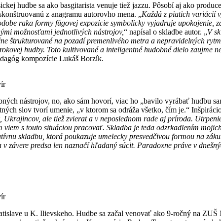
kej hudbe sa ako basgitarista venuje tiež jazzu. Pôsobí aj ako produc
skonštruovanú z anagramu autorovho mena. „
Každá z piatich variácií 
dobe raka formy fúgovej expozície symbolicky vyjadruje upokojenie, zá
nými možnosťami jednotlivých nástrojov,
“ napísal o skladbe autor. „
V sk
čne štrukturované na pozadí premenlivého metra a nepravidelných ryt
rokovej hudby. Toto kultivované a inteligentné hudobné dielo zaujme 
 pedagóg kompozície Lukáš Borzík.
ír
ch nástrojov, no, ako sám hovorí, viac ho „bavilo vyrábať hudbu sam
tných slov tvorí umenie, „v ktorom sa odráža všetko, čím je.“ Inšpirácio
k, Ukrajincov, ale tiež zvierat a v neposlednom rade aj príroda. Utrpen
ým viem s touto situáciou pracovať. Skladba je teda odzrkadlením mojich
tívnu skladbu, ktorá poukazuje umelecky presvedčivou formou na zákut
a v závere predsa len naznačí hľadaný súcit. Paradoxne práve v dnešný
ír
tislave u K. Ilievskeho. Hudbe sa začal venovať ako 9-ročný na ZUŠ M