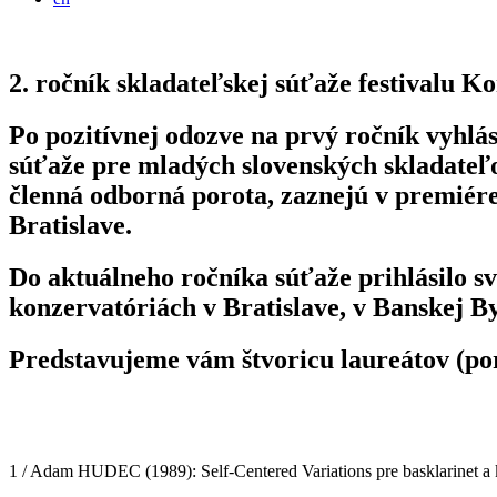
2. ročník skladateľskej súťaže festivalu K
Po pozitívnej odozve na prvý ročník vyhlá
súťaže pre mladých slovenských skladateľov
členná odborná porota, zaznejú v premiére
Bratislave.
Do aktuálneho ročníka súťaže prihlásilo s
konzervatóriách v Bratislave, v Banskej Bys
Predstavujeme vám štvoricu laureátov (poro
1 / Adam HUDEC (1989): Self-Centered Variations pre basklarinet a 