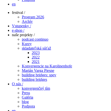
en
festival /
Program 2026
Archív
Vstupenky /
e-shop /
naše projekty /
podcast continuo
Kurzy
skladateľská súťaž
2023
2022
2021
Konvergencie na Karolinenhofe
Marián Varga Piesne
building bridges: spev
building bridges
O nás /
konvergenčný tím
Press
Galéria
blog
Podpora
en