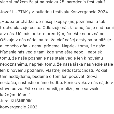
viac si môžem želať na oslavu 25. narodenín festivalu?
Jozef LUPTÁK / z bulletinu festivalu Konvergencie 2024
„Hudba prichádza do našej skepsy (ne)poznania, a tak
trochu ukazuje cestu. Odkazuje nás k tomu, čo je nad nami
a v nás. Učí nás pokore pred tým, čo ešte nepoznáme.
Oživuje v nás nádej na to, že cieľ našej cesty sa približuje
a jedného dňa k nemu prídeme. Napriek tomu, že naše
hľadanie nás vedie tam, kde sme ešte neboli, napriek
tomu, že naše poznanie nás stále vedie len k novému
nepoznanému, napriek tomu, že naša láska nás vedie stále
len k novému poznaniu vlastnej nedostatočnosti. Pokiaľ
tam nedôjdeme, budeme o tom len počúvať. Slová
nestačia, našťastie máme hudbu. Koniec vekov nás nájde v
stave údivu. Ešte sme nedošli, približujeme sa však
každým dňom.“
Juraj KUŠNIERIK
konvergencie 2002