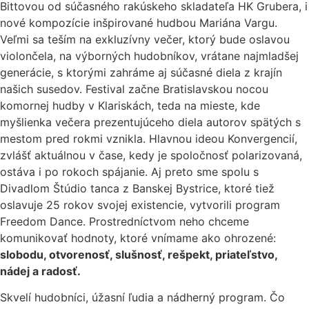
Bittovou od súčasného rakúskeho skladateľa HK Grubera, i
nové kompozície inšpirované hudbou Mariána Vargu.
Veľmi sa teším na exkluzívny večer, ktorý bude oslavou
violončela, na výborných hudobníkov, vrátane najmladšej
generácie, s ktorými zahráme aj súčasné diela z krajín
našich susedov. Festival začne Bratislavskou nocou
komornej hudby v Klariskách, teda na mieste, kde
myšlienka večera prezentujúceho diela autorov spätých s
mestom pred rokmi vznikla. Hlavnou ideou Konvergencií,
zvlášť aktuálnou v čase, kedy je spoločnosť polarizovaná,
ostáva i po rokoch spájanie. Aj preto sme spolu s
Divadlom Štúdio tanca z Banskej Bystrice, ktoré tiež
oslavuje 25 rokov svojej existencie, vytvorili program
Freedom Dance. Prostredníctvom neho chceme
komunikovať hodnoty, ktoré vnímame ako ohrozené:
slobodu, otvorenosť, slušnosť, rešpekt, priateľstvo,
nádej a radosť.
Skvelí hudobníci, úžasní ľudia a nádherný program. Čo