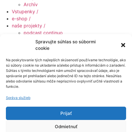
Archív
Vstupenky /
e-shop /
naše projekty /
podcast continuo
Kurzy
Spravujte súhlas so súbormi
skladateľská súťaž
cookie
2023
Na poskytovanie tých najlepších skúseností používame technológie, ako
2022
sú súbory cookie na ukladanie a/alebo prístup k informáciám o zariadení.
2021
Súhlas s týmito technológiami nám umožní spracovávať údaje, ako je
Konvergencie na Karolinenhofe
správanie pri prehliadaní alebo jedinečné ID na tejto stránke. Nesúhlas
alebo odvolanie súhlasu môže nepriaznivo ovplyvniť určité vlastnosti a
Marián Varga Piesne
funkcie.
building bridges: spev
building bridges
Správa služieb
O nás /
konvergenčný tím
Prijať
Press
Galéria
Odmietnuť
blog