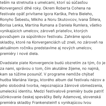
teším na stretnutia s umelcami, ktorí sú súčasťou
Konvergencií dlhé roky. Okrem Roberta Cohena na
festivale opäť privítame Igora Karška, Petra Bieleho,
Ronyho Šebestu, Mikiho a Noru Skutovcov, Ivana Šillera,
Borisa Lenka, Martina Rumana a Daniela Rumlera, všetko
vynikajúcich umelcov, zároveň priateľov, ktorých
považujem za súpútnikov festivalu. Zahráme spolu
skladby, ktoré na Konvergenciách už zneli, no zároveň na
aktuálnom ročníku predstavíme aj nových umelcov,
premiéry i nové diela.
Dvadsiate piate Konvergencie budú obzretím za tým, čo je
za nami, správou o tom, čím akutálne žijeme, no najmä,
kam sa túžime posunúť. V programe nemôže chýbať
hudba Mariána Vargu, ktorého album dal festivalu názov a
jeho slobodná tvorba, nepoznajúca žánrové obmedzenia,
umeleckú identitu. Medzi festivalové premiéry bude patriť
účinkovanie českej speváčky Belly Adamovej, slovenská
premiéra skladby Frankenstein!! s vynikajúcou Ivou