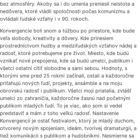
bez atmosféry. Akoby sa i do umenia preniesli neistota a
nedôvera, ktoré vládli spoločnosti počas komunizmu a
ovládali ľudské vzťahy i v 90. rokoch.
Konvergencie boli snom a túžbou po priestore, kde bude
veľa slobody, kreativity a dôvery. Kde prinesiem
prostredníctvom hudby a medziľudských vzťahov nádej a
radosť, ktoré potrebujeme pre život. Miesto, kde budú
vznikať nové prepojenia, kde sa budú umelci, publikum i
všetci ostatní cítiť slobodne a sami sebou. Hodnoty, s
ktorými sme pred 25 rokmi začínali, ostali a každoročne
priťahujú nových ľudí, projekty, ansámble a na moju
obrovskú radosť i publikum. Všetci moji priatelia, zvlášť
umelci zo zahraničia, každoročne žasnú nad početným
publikom mladých ľudí. To je viac, ako som si vedel
predstaviť a mám z toho veľkú radosť. Nastavenie
Konvergencií je ostať festivalom, ktorý je mladý duchom,
otvorený novým spojeniam, ideám, tvorivej dramaturgii, a
tiež komunikácii s publikom a hudobníkmi. Nesmierne sa