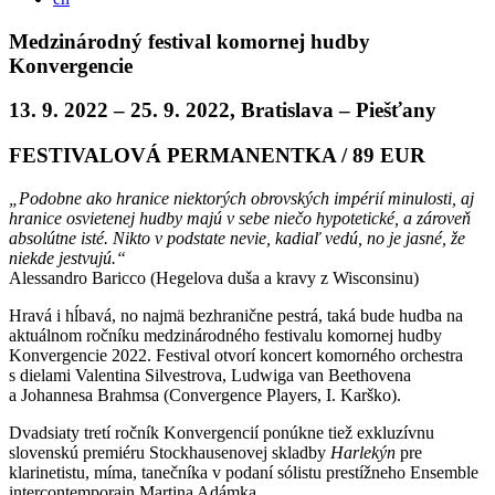
Medzinárodný festival komornej hudby
Konvergencie
13. 9. 2022 – 25. 9. 2022, Bratislava – Piešťany
FESTIVALOVÁ PERMANENTKA / 89 EUR
„Podobne ako hranice niektorých obrovských impérií minulosti, aj
hranice osvietenej hudby majú v sebe niečo hypotetické, a zároveň
absolútne isté. Nikto v podstate nevie, kadiaľ vedú, no je jasné, že
niekde jestvujú.“
Alessandro Baricco (Hegelova duša a kravy z Wisconsinu)
Hravá i hĺbavá, no najmä bezhranične pestrá, taká bude hudba na
aktuálnom ročníku medzinárodného festivalu komornej hudby
Konvergencie 2022. Festival otvorí koncert komorného orchestra
s dielami Valentina Silvestrova, Ludwiga van Beethovena
a Johannesa Brahmsa (Convergence Players, I. Karško).
Dvadsiaty tretí ročník Konvergencií ponúkne tiež exkluzívnu
slovenskú premiéru Stockhausenovej skladby
Harlekýn
pre
klarinetistu, míma, tanečníka v podaní sólistu prestížneho Ensemble
intercontemporain Martina Adámka.