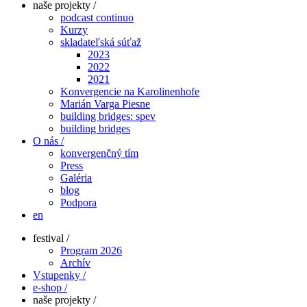
naše projekty /
podcast continuo
Kurzy
skladateľská súťaž
2023
2022
2021
Konvergencie na Karolinenhofe
Marián Varga Piesne
building bridges: spev
building bridges
O nás /
konvergenčný tím
Press
Galéria
blog
Podpora
en
festival /
Program 2026
Archív
Vstupenky /
e-shop /
naše projekty /