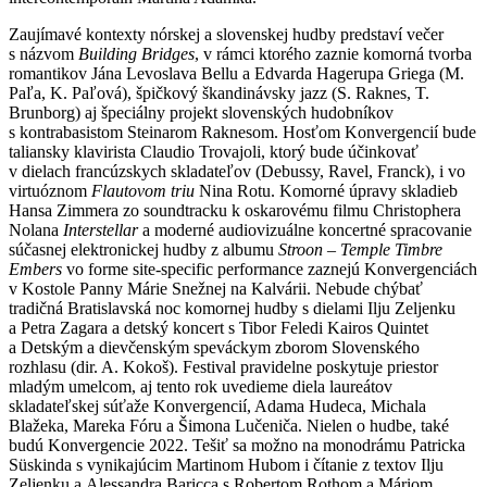
Zaujímavé kontexty nórskej a slovenskej hudby predstaví večer
s názvom
Building Bridges
, v rámci ktorého zaznie komorná tvorba
romantikov Jána Levoslava Bellu a Edvarda Hagerupa Griega (M.
Paľa, K. Paľová), špičkový škandinávsky jazz (S. Raknes, T.
Brunborg) aj špeciálny projekt slovenských hudobníkov
s kontrabasistom Steinarom Raknesom. Hosťom Konvergencií bude
taliansky klavirista Claudio Trovajoli, ktorý bude účinkovať
v dielach francúzskych skladateľov (Debussy, Ravel, Franck), i vo
virtuóznom
Flautovom triu
Nina Rotu. Komorné úpravy skladieb
Hansa Zimmera zo soundtracku k oskarovému filmu Christophera
Nolana
Interstellar
a moderné audiovizuálne koncertné spracovanie
súčasnej elektronickej hudby z albumu
Stroon – Temple Timbre
Embers
vo forme site-specific performance zaznejú Konvergenciách
v Kostole Panny Márie Snežnej na Kalvárii. Nebude chýbať
tradičná Bratislavská noc komornej hudby s dielami Ilju Zeljenku
a Petra Zagara a detský koncert s Tibor Feledi Kairos Quintet
a Detským a dievčenským speváckym zborom Slovenského
rozhlasu (dir. A. Kokoš). Festival pravidelne poskytuje priestor
mladým umelcom, aj tento rok uvedieme diela laureátov
skladateľskej súťaže Konvergencií, Adama Hudeca, Michala
Blažeka, Mareka Fóru a Šimona Lučeniča. Nielen o hudbe, také
budú Konvergencie 2022. Tešiť sa možno na monodrámu Patricka
Süskinda s vynikajúcim Martinom Hubom i čítanie z textov Ilju
Zeljenku a Alessandra Baricca s Robertom Rothom a Máriom