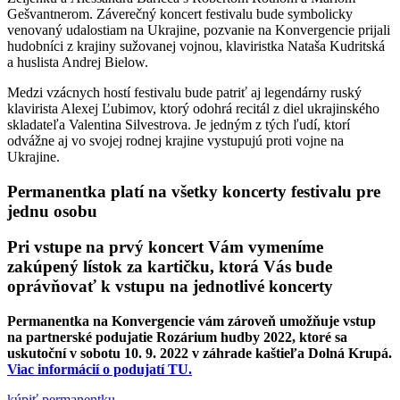
Gešvantnerom. Záverečný koncert festivalu bude symbolicky
venovaný udalostiam na Ukrajine, pozvanie na Konvergencie prijali
hudobníci z krajiny sužovanej vojnou, klaviristka Nataša Kudritská
a huslista Andrej Bielow.
Medzi vzácnych hostí festivalu bude patriť aj legendárny ruský
klavirista Alexej Ľubimov, ktorý odohrá recitál z diel ukrajinského
skladateľa Valentina Silvestrova. Je jedným z tých ľudí, ktorí
odvážne aj vo svojej rodnej krajine vystupujú proti vojne na
Ukrajine.
Permanentka platí na všetky koncerty festivalu pre
jednu osobu
Pri vstupe na prvý koncert Vám vymeníme
zakúpený lístok za kartičku, ktorá Vás bude
oprávňovať k vstupu na jednotlivé koncerty
Permanentka na Konvergencie vám zároveň umožňuje vstup
na partnerské podujatie Rozárium hudby 2022, ktoré sa
uskutoční v sobotu 10. 9. 2022 v záhrade kaštieľa Dolná Krupá.
Viac informácií o podujatí TU.
kúpiť permanentku