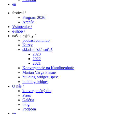
en
festival /
Program 2026
Archív
Vstupenky /
e-shop /
naše projekty /
podcast continuo
Kurzy
skladateľská súťaž
2023
2022
2021
Konvergencie na Karolinenhofe
Marián Varga Piesne
building bridges: spev
building bridges
O nás /
konvergenčný tím
Press
Galéria
blog
Podpora
en