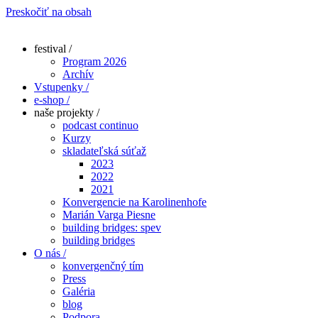
Preskočiť na obsah
festival /
Program 2026
Archív
Vstupenky /
e-shop /
naše projekty /
podcast continuo
Kurzy
skladateľská súťaž
2023
2022
2021
Konvergencie na Karolinenhofe
Marián Varga Piesne
building bridges: spev
building bridges
O nás /
konvergenčný tím
Press
Galéria
blog
Podpora