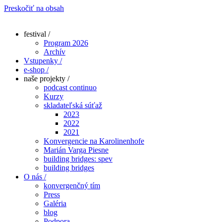
Preskočiť na obsah
festival /
Program 2026
Archív
Vstupenky /
e-shop /
naše projekty /
podcast continuo
Kurzy
skladateľská súťaž
2023
2022
2021
Konvergencie na Karolinenhofe
Marián Varga Piesne
building bridges: spev
building bridges
O nás /
konvergenčný tím
Press
Galéria
blog
Podpora