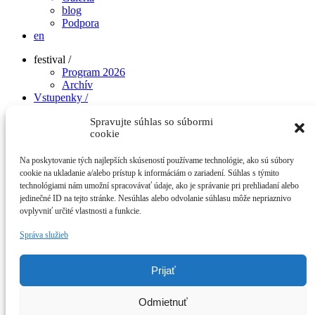
blog
Podpora
en
festival /
Program 2026
Archív
Vstupenky /
e-shop /
Spravujte súhlas so súbormi
naše projekty /
cookie
podcast continuo
Kurzy
skladateľská súťaž
Na poskytovanie tých najlepších skúseností používame technológie, ako sú súbory
2023
cookie na ukladanie a/alebo prístup k informáciám o zariadení. Súhlas s týmito
2022
technológiami nám umožní spracovávať údaje, ako je správanie pri prehliadaní alebo
2021
jedinečné ID na tejto stránke. Nesúhlas alebo odvolanie súhlasu môže nepriaznivo
Konvergencie na Karolinenhofe
ovplyvniť určité vlastnosti a funkcie.
Marián Varga Piesne
Správa služieb
building bridges: spev
building bridges
O nás /
Prijať
konvergenčný tím
Press
Galéria
Odmietnuť
blog