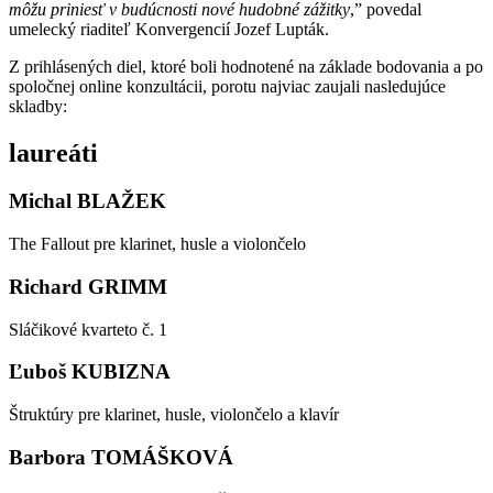
môžu priniesť v budúcnosti nové hudobné zážitky
,” povedal
umelecký riaditeľ Konvergencií Jozef Lupták.
Z prihlásených diel, ktoré boli hodnotené na základe bodovania a po
spoločnej online konzultácii, porotu najviac zaujali nasledujúce
skladby:
laureáti
Michal BLAŽEK
The Fallout pre klarinet, husle a violončelo
Richard GRIMM
Sláčikové kvarteto č. 1
Ľuboš KUBIZNA
Štruktúry pre klarinet, husle, violončelo a klavír
Barbora TOMÁŠKOVÁ