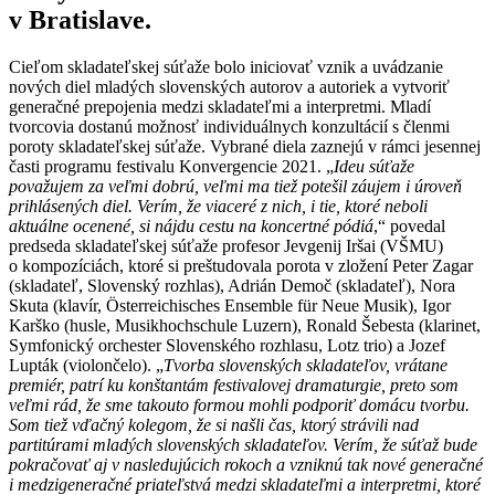
v Bratislave.
Cieľom skladateľskej súťaže bolo iniciovať vznik a uvádzanie
nových diel mladých slovenských autorov a autoriek a vytvoriť
generačné prepojenia medzi skladateľmi a interpretmi. Mladí
tvorcovia dostanú možnosť individuálnych konzultácií s členmi
poroty skladateľskej súťaže. Vybrané diela zaznejú v rámci jesennej
časti programu festivalu Konvergencie 2021. „
Ideu súťaže
považujem za veľmi dobrú, veľmi ma tiež potešil záujem i úroveň
prihlásených diel. Verím, že viaceré z nich, i tie, ktoré neboli
aktuálne ocenené, si nájdu cestu na koncertné pódiá
,“ povedal
predseda skladateľskej súťaže profesor Jevgenij Iršai (VŠMU)
o kompozíciách, ktoré si preštudovala porota v zložení Peter Zagar
(skladateľ, Slovenský rozhlas), Adrián Demoč (skladateľ), Nora
Skuta (klavír, Österreichisches Ensemble für Neue Musik), Igor
Karško (husle, Musikhochschule Luzern), Ronald Šebesta (klarinet,
Symfonický orchester Slovenského rozhlasu, Lotz trio) a Jozef
Lupták (violončelo). „
Tvorba slovenských skladateľov, vrátane
premiér, patrí ku konštantám festivalovej dramaturgie, preto som
veľmi rád, že sme takouto formou mohli podporiť domácu tvorbu.
Som tiež vďačný kolegom, že si našli čas, ktorý strávili nad
partitúrami mladých slovenských skladateľov. Verím, že súťaž bude
pokračovať aj v nasledujúcich rokoch a vzniknú tak nové generačné
i medzigeneračné priateľstvá medzi skladateľmi a interpretmi, ktoré