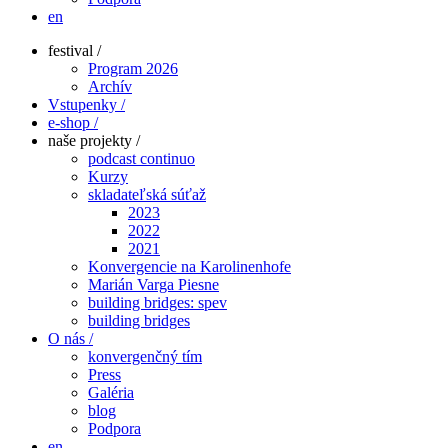
en
festival /
Program 2026
Archív
Vstupenky /
e-shop /
naše projekty /
podcast continuo
Kurzy
skladateľská súťaž
2023
2022
2021
Konvergencie na Karolinenhofe
Marián Varga Piesne
building bridges: spev
building bridges
O nás /
konvergenčný tím
Press
Galéria
blog
Podpora
en