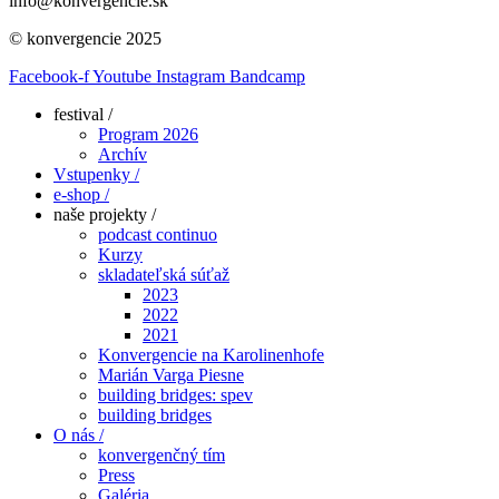
info@konvergencie.sk
© konvergencie 2025
Facebook-f
Youtube
Instagram
Bandcamp
festival /
Program 2026
Archív
Vstupenky /
e-shop /
naše projekty /
podcast continuo
Kurzy
skladateľská súťaž
2023
2022
2021
Konvergencie na Karolinenhofe
Marián Varga Piesne
building bridges: spev
building bridges
O nás /
konvergenčný tím
Press
Galéria