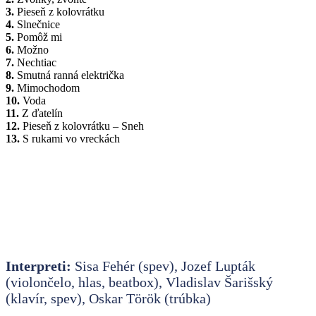
3.
Pieseň z kolovrátku
4.
Slnečnice
5.
Pomôž mi
6.
Možno
7.
Nechtiac
8.
Smutná ranná električka
9.
Mimochodom
10.
Voda
11.
Z ďatelín
12.
Pieseň z kolovrátku – Sneh
13.
S rukami vo vreckách
Interpreti:
Sisa Fehér (spev), Jozef Lupták
(violončelo, hlas, beatbox), Vladislav Šarišský
(klavír, spev), Oskar Török (trúbka)