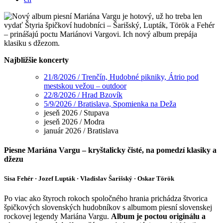
Najbližšie koncerty
21/8/2026 / Trenčín, Hudobné pikniky, Átrio pod
mestskou vežou – outdoor
22/8/2026 / Hrad Bzovík
5/9/2026 / Bratislava, Spomienka na Deža
jeseň 2026 / Stupava
jeseň 2026 / Modra
január 2026 / Bratislava
Piesne Mariána Vargu – kryštalicky čisté, na pomedzí klasiky a
džezu
Sisa Fehér · Jozef Lupták
·
Vladislav Šarišský
·
Oskar Török
Po viac ako štyroch rokoch spoločného hrania prichádza štvorica
špičkových slovenských hudobníkov s albumom piesní slovenskej
rockovej legendy Mariána Vargu.
Album je poctou originálu a