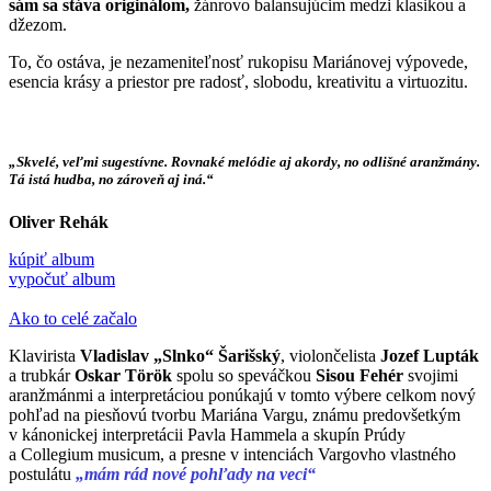
sám sa stáva originálom,
žánrovo balansujúcim medzi klasikou a
džezom.
To, čo ostáva, je nezameniteľnosť rukopisu Mariánovej výpovede,
esencia krásy a priestor pre radosť, slobodu, kreativitu a virtuozitu.
„Skvelé, veľmi sugestívne. Rovnaké melódie aj akordy, no odlišné aranžmány.
Tá istá hudba, no zároveň aj iná.“
Oliver Rehák
kúpiť album
vypočuť album
Ako to celé začalo
Klavirista
Vladislav „Slnko“ Šarišský
, violončelista
Jozef Lupták
a trubkár
Oskar Török
spolu so speváčkou
Sisou Fehér
svojimi
aranžmánmi a interpretáciou ponúkajú v tomto výbere celkom nový
pohľad na piesňovú tvorbu Mariána Vargu, známu predovšetkým
v kánonickej interpretácii Pavla Hammela a skupín Prúdy
a Collegium musicum, a presne v intenciách Vargovho vlastného
postulátu
„mám rád nové pohľady na veci“