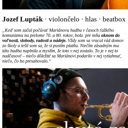
Jozef Lupták
·
violončelo
·
hlas
·
beatbox
„Keď som začal počúvať Mariánovu hudbu v časoch ťažkého
komunizmu na prelome 70. a 80. rokov, bola pre mňa
oknom do
voľnosti, slobody, radosti a nádeje.
Vždy som sa vracal rád domov
zo školy a tešil som sa, že si pustím platňu. Niečím zásadným ma
táto hudba naplnila a myslím, že toto v nej zostalo. To je v nej to
nadčasové – niečo dôležité sa Mariánovi podarilo v nej vytiahnuť,
niečo, čo ho presahovalo.“