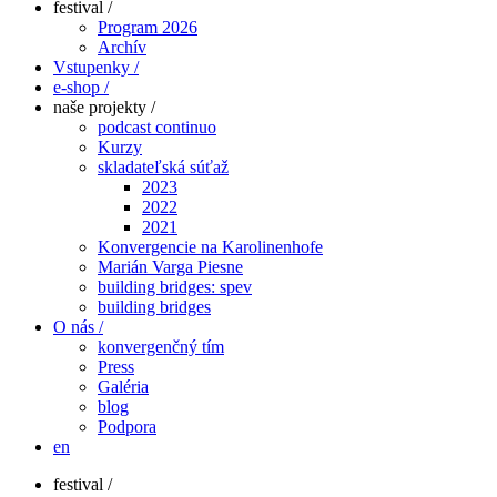
festival /
Program 2026
Archív
Vstupenky /
e-shop /
naše projekty /
podcast continuo
Kurzy
skladateľská súťaž
2023
2022
2021
Konvergencie na Karolinenhofe
Marián Varga Piesne
building bridges: spev
building bridges
O nás /
konvergenčný tím
Press
Galéria
blog
Podpora
en
festival /