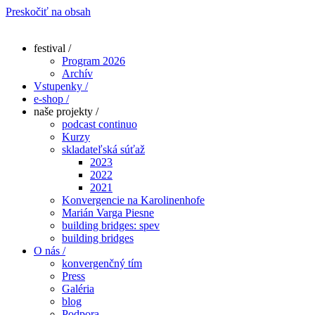
Preskočiť na obsah
festival /
Program 2026
Archív
Vstupenky /
e-shop /
naše projekty /
podcast continuo
Kurzy
skladateľská súťaž
2023
2022
2021
Konvergencie na Karolinenhofe
Marián Varga Piesne
building bridges: spev
building bridges
O nás /
konvergenčný tím
Press
Galéria
blog
Podpora