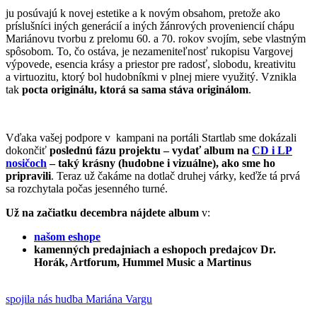
ju posúvajú k novej estetike a k novým obsahom, pretože ako
príslušníci iných generácií a iných žánrových proveniencií chápu
Mariánovu tvorbu z prelomu 60. a 70. rokov svojím, sebe vlastným
spôsobom. To, čo ostáva, je nezameniteľnosť rukopisu Vargovej
výpovede, esencia krásy a priestor pre radosť, slobodu, kreativitu
a virtuozitu, ktorý bol hudobníkmi v plnej miere využitý. Vznikla
tak
pocta originálu, ktorá sa sama stáva originálom
.
Vďaka vašej podpore v kampani na portáli Startlab sme dokázali
dokončiť
poslednú fázu projektu – vydať album na
CD i LP
nosičoch
– taký krásny (hudobne i vizuálne), ako sme ho
pripravili
. Teraz už čakáme na dotlač druhej várky, keďže tá prvá
sa rozchytala počas jesenného turné.
Už na začiatku decembra nájdete album
v:
našom eshope
kamenných predajniach a eshopoch predajcov Dr.
Horák, Artforum, Hummel Music a Martinus
spojila nás hudba Mariána Vargu