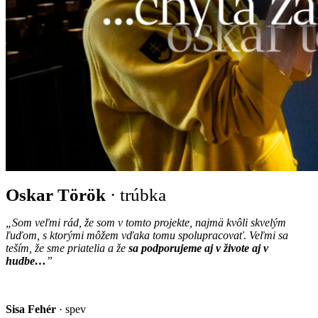
Oskar Török
·
trúbka
„Som veľmi rád, že som v tomto projekte, najmä kvôli skvelým
ľuďom, s ktorými môžem vďaka tomu spolupracovať. Veľmi sa
teším, že sme priatelia a že
sa podporujeme aj v živote aj v
hudbe…
”
Sisa Fehér
· spev