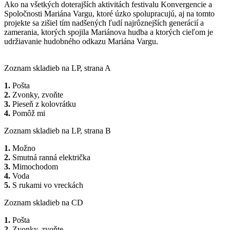
Ako na všetkých doterajších aktivitách festivalu Konvergencie a
Spoločnosti Mariána Vargu, ktoré úzko spolupracujú, aj na tomto
projekte sa zišiel tím nadšených ľudí najrôznejších generácií a
zamerania, ktorých spojila Mariánova hudba a ktorých cieľom je
udržiavanie hudobného odkazu Mariána Vargu.
Zoznam skladieb na LP, strana A
1.
Pošta
2.
Zvonky, zvoňte
3.
Pieseň z kolovrátku
4.
Pomôž mi
Zoznam skladieb na LP, strana B
1.
Možno
2.
Smutná ranná električka
3.
Mimochodom
4.
Voda
5.
S rukami vo vreckách
Zoznam skladieb na CD
1.
Pošta
2.
Zvonky, zvoňte