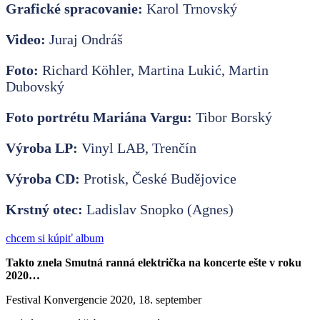
Grafické spracovanie:
Karol Trnovský
Video:
Juraj Ondráš
Foto:
Richard Köhler, Martina Lukić, Martin
Dubovský
Foto portrétu Mariána Vargu:
Tibor Borský
Výroba LP:
Vinyl LAB, Trenčín
Výroba CD:
Protisk, České Budějovice
Krstný otec:
Ladislav Snopko (Agnes)
chcem si kúpiť album
Takto znela Smutná ranná električka na koncerte ešte v roku
2020…
Festival Konvergencie 2020, 18. september