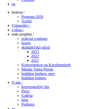
en
festival /
Program 2026
Archív
Vstupenky /
e-shop /
naše projekty /
podcast continuo
Kurzy
skladateľská súťaž
2023
2022
2021
Konvergencie na Karolinenhofe
Marián Varga Piesne
building bridges: spev
building bridges
O nás /
konvergenčný tím
Press
Galéria
blog
Podpora
en