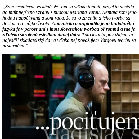
„Som nesmierne vďačná, že som sa vďaka tomuto projektu dostala
do intímnejšieho vzťahu s hudbou Mariana Vargu. Nemala som jeho
hudbu napočúvanú a som rada, že sa to zmenilo a jeho tvorba sa
dostala do môjho života.
Autenticita a originalita jeho hudobného
jazyka je v porovnaní s inou slovenskou tvorbou ohromná a nie je
zďaleka skrotená estetikou danej doby.
Túto kvalitu považujem za
najväčší skladateľský dar a vďaka nej považujem Vargovu tvorbu za
nestarnúcu.”