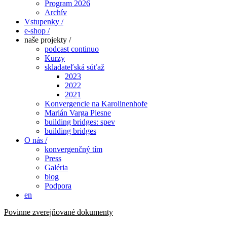
Program 2026
Archív
Vstupenky /
e-shop /
naše projekty /
podcast continuo
Kurzy
skladateľská súťaž
2023
2022
2021
Konvergencie na Karolinenhofe
Marián Varga Piesne
building bridges: spev
building bridges
O nás /
konvergenčný tím
Press
Galéria
blog
Podpora
en
Povinne zverejňované dokumenty