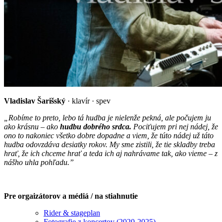
Vladislav Šarišský
· klavír · spev
„Robíme to preto, lebo tá hudba je nielenže pekná, ale počujem ju
ako krásnu – ako
hudbu dobrého srdca.
Pociťujem pri nej nádej, že
ono to nakoniec všetko dobre dopadne a viem, že túto nádej už táto
hudba odovzdáva desiatky rokov. My sme zistili, že tie skladby treba
hrať, že ich chceme hrať a teda ich aj nahrávame tak, ako vieme – z
nášho uhla pohľadu.”
Pre orgaizátorov a médiá / na stiahnutie
Rider & stageplan
Fotografie z koncertov (2020-2025)