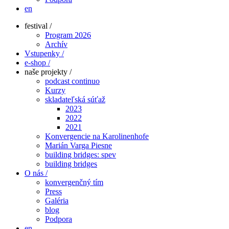
en
festival /
Program 2026
Archív
Vstupenky /
e-shop /
naše projekty /
podcast continuo
Kurzy
skladateľská súťaž
2023
2022
2021
Konvergencie na Karolinenhofe
Marián Varga Piesne
building bridges: spev
building bridges
O nás /
konvergenčný tím
Press
Galéria
blog
Podpora
en