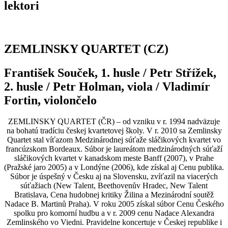
lektori
ZEMLINSKY QUARTET (CZ)
František Souček, 1. husle / Petr Střížek,
2. husle / Petr Holman, viola / Vladimír
Fortin, violončelo
ZEMLINSKY QUARTET (ČR) – od vzniku v r. 1994 nadväzuje
na bohatú tradíciu českej kvartetovej školy. V r. 2010 sa Zemlinsky
Quartet stal víťazom Medzinárodnej súťaže sláčikových kvartet vo
francúzskom Bordeaux. Súbor je laureátom medzinárodných súťaží
sláčikových kvartet v kanadskom meste Banff (2007), v Prahe
(Pražské jaro 2005) a v Londýne (2006), kde získal aj Cenu publika.
Súbor je úspešný v Česku aj na Slovensku, zvíťazil na viacerých
súťažiach (New Talent, Beethovenův Hradec, New Talent
Bratislava, Cena hudobnej kritiky Žilina a Mezinárodní soutěž
Nadace B. Martinů Praha). V roku 2005 získal súbor Cenu Českého
spolku pro komorní hudbu a v r. 2009 cenu Nadace Alexandra
Zemlinského vo Viedni. Pravidelne koncertuje v Českej republike i