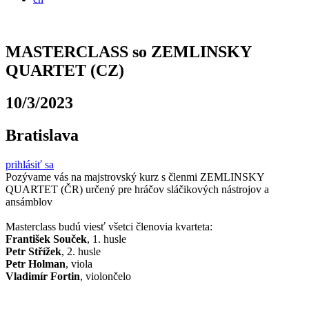
MASTERCLASS so ZEMLINSKY
QUARTET (CZ)
10/3/2023
Bratislava
prihlásiť sa
Pozývame vás na majstrovský kurz s členmi ZEMLINSKY
QUARTET (ČR) určený pre hráčov sláčikových nástrojov a
ansámblov
Masterclass budú viesť všetci členovia kvarteta:
František Souček
, 1. husle
Petr Střížek
, 2. husle
Petr Holman
, viola
Vladimír Fortin
, violončelo