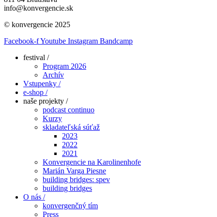
info@konvergencie.sk
© konvergencie 2025
Facebook-f
Youtube
Instagram
Bandcamp
festival /
Program 2026
Archív
Vstupenky /
e-shop /
naše projekty /
podcast continuo
Kurzy
skladateľská súťaž
2023
2022
2021
Konvergencie na Karolinenhofe
Marián Varga Piesne
building bridges: spev
building bridges
O nás /
konvergenčný tím
Press