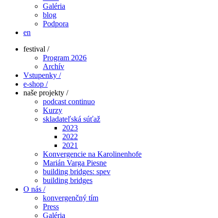
Galéria
blog
Podpora
en
festival /
Program 2026
Archív
Vstupenky /
e-shop /
naše projekty /
podcast continuo
Kurzy
skladateľská súťaž
2023
2022
2021
Konvergencie na Karolinenhofe
Marián Varga Piesne
building bridges: spev
building bridges
O nás /
konvergenčný tím
Press
Galéria