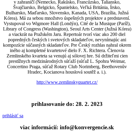
v zahraničí (Nemecko, Rakúsko, Francúzsko, Taliansko,
Švajčiarsko, Belgicko, Španielsko, Veľká Británia, Írsko,
Bulharsko, Maďarsko, Slovensko, Kanada, USA, Brazília, Južná
Kórea). Má za sebou množstvo úspešných projektov a predstavení.
Vystupoval vo Wigmore Hall (Londýn), Cité de la Musique (Paríž),
Library of Congress (Washington), Seoul Arts Center (Južná Kórea)
a viackrát na Pražském Jaru. Repertoár tvorí viac ako 200 diel
popredných českých i svetových skladateľov, nevynímajúc ani
kompozície súčasných skladateľov. Pre Český rozhlas nahral okrem
iného aj kompletné kvartetové dielo F. X. Richtera. Členovia
Zemlinského kvarteta sa venujú aj sólovej hre. Sú držiteľmi cien
prestížnych medzinárodných súťaží (súťaž L. Spohra Weimar,
Concertino Praga, súťaž Rotary Club Norimberg, Beethovenův
Hradec, Kocianova houslová soutěž a. i.).
http://www.zemlinskyquartet.cz/
prihlasovanie do: 28. 2. 2023
prihlásiť sa
viac informácií: info@konvergencie.sk