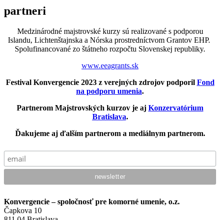
partneri
Medzinárodné majstrovské kurzy sú realizované s podporou
Islandu, Lichtenštajnska a Nórska prostredníctvom Grantov EHP.
Spolufinancované zo štátneho rozpočtu Slovenskej republiky.
www.eeagrants.sk
Festival Konvergencie 2023 z verejných zdrojov podporil
Fond
na podporu umenia
.
Partnerom Majstrovských kurzov je aj
Konzervatórium
Bratislava
.
Ďakujeme aj ďalším partnerom a mediálnym partnerom.
Konvergencie – spoločnosť pre komorné umenie, o.z.
Čapkova 10
811 04 Bratislava