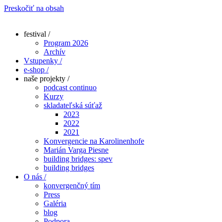
Preskočiť na obsah
festival /
Program 2026
Archív
Vstupenky /
e-shop /
naše projekty /
podcast continuo
Kurzy
skladateľská súťaž
2023
2022
2021
Konvergencie na Karolinenhofe
Marián Varga Piesne
building bridges: spev
building bridges
O nás /
konvergenčný tím
Press
Galéria
blog
Podpora