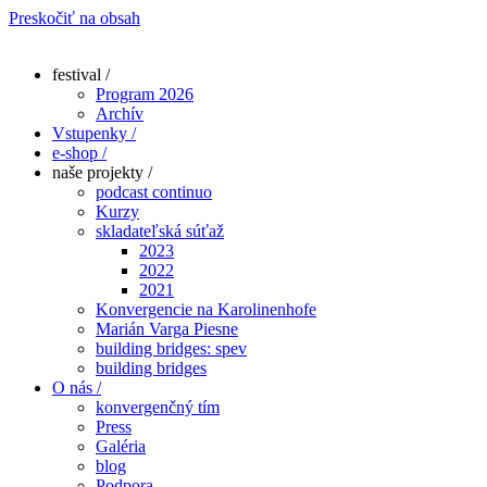
Preskočiť na obsah
festival /
Program 2026
Archív
Vstupenky /
e-shop /
naše projekty /
podcast continuo
Kurzy
skladateľská súťaž
2023
2022
2021
Konvergencie na Karolinenhofe
Marián Varga Piesne
building bridges: spev
building bridges
O nás /
konvergenčný tím
Press
Galéria
blog
Podpora