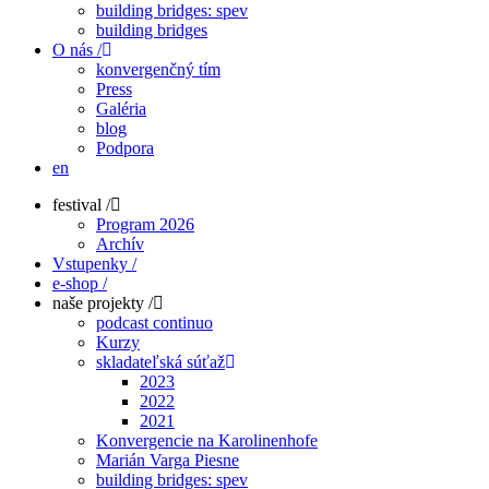
building bridges: spev
building bridges
O nás /
konvergenčný tím
Press
Galéria
blog
Podpora
en
festival /
Program 2026
Archív
Vstupenky /
e-shop /
naše projekty /
podcast continuo
Kurzy
skladateľská súťaž
2023
2022
2021
Konvergencie na Karolinenhofe
Marián Varga Piesne
building bridges: spev