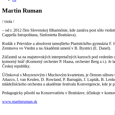
Martin Ruman
/ viola /
– od r. 2012 člen Slovenskej filharmónie, kde zastáva post sólo vio
Cappella Istropolitana, Sinfonietta Bratislava).
Rodák z Prievidze a absolvent tamojšieho Piaristického gymnázia F. 
Zemtsova vo Viedni a na Akadémii umení v B. Bystrici (E. Danel).
Zúčastnil sa na majstrovských interpretačných kurzoch pod vedením os
komorný hráč
(Komorný orchester P. Haasa, orchester Berg a i.). Je 
Českej republiky.
Účinkoval s Moyzesovým i Muchovým kvartetom, je členom súboru Co
Añazco, I. van Keulen, D. Rowland, P. Barragán, J. Lupták, B. Lenko
mládežníckeho orchestra a akadémie festivalu Konvergencie, kde je
Pedagogicky pôsobí na Konzervatóriu v Bratislave, účinkuje v komor
www.martinruman.sk