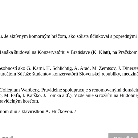
listu. Je aktívnym komorným hráčom, ako sólista účinkoval s popredným
Hanáka študoval na Konzervatóriu v Bratislave (K. Klatt), na Pražskom
obností ako G. Karni, H. Schlichtig, A. Arad, M. Zemtsov, J. Dinerstei
laureátom Súťaže študentov konzervatórií Slovenskej republiky, medzin
llegium Wartberg. Pravidelne spolupracuje s renomovanými domácimi
, M. Paľa, I. Karško, J. Tomka a ď.). Vzdelanie si rozšíril na Hudobne
 pravidelným hosťom.
nom duu s klaviristkou A. Hučkovou. /