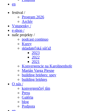
en
festival /
Program 2026
Archív
Vstupenky /
e-shop /
naše projekty /
podcast continuo
Kurzy
skladateľská súťaž
2023
2022
2021
Konvergencie na Karolinenhofe
Marián Varga Piesne
building bridges: spev
building bridges
O nás /
konvergenčný tím
Press
Galéria
blog
Podpora
en