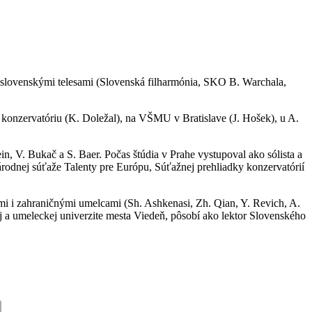
i slovenskými telesami (Slovenská filharmónia, SKO B. Warchala,
 konzervatóriu (K. Doležal), n
a VŠMU v Bratislave (J. Hošek), u A.
n, V. Bukač a S. Baer. Počas štúdia v Prahe vystupoval ako sólista a
árodnej súťaže Talenty pre Európu, Súťažnej prehliadky konzervatórií
 i zahraničnými umelcami (Sh. Ashkenasi, Zh. Qian, Y. Revich, A.
j a umeleckej univerzite mesta Viedeň, pôsobí ako lektor Slovenského