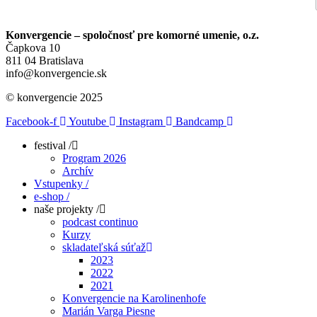
Konvergencie – spoločnosť pre komorné umenie, o.z.
Čapkova 10
811 04 Bratislava
info@konvergencie.sk
© konvergencie 2025
Facebook-f
Youtube
Instagram
Bandcamp
festival /
Program 2026
Archív
Vstupenky /
e-shop /
naše projekty /
podcast continuo
Kurzy
skladateľská súťaž
2023
2022
2021
Konvergencie na Karolinenhofe
Marián Varga Piesne