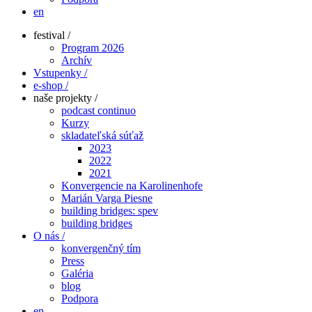
en
festival /
Program 2026
Archív
Vstupenky /
e-shop /
naše projekty /
podcast continuo
Kurzy
skladateľská súťaž
2023
2022
2021
Konvergencie na Karolinenhofe
Marián Varga Piesne
building bridges: spev
building bridges
O nás /
konvergenčný tím
Press
Galéria
blog
Podpora
en