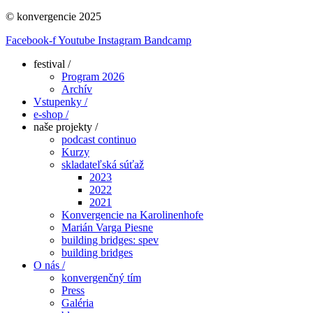
© konvergencie 2025
Facebook-f
Youtube
Instagram
Bandcamp
festival /
Program 2026
Archív
Vstupenky /
e-shop /
naše projekty /
podcast continuo
Kurzy
skladateľská súťaž
2023
2022
2021
Konvergencie na Karolinenhofe
Marián Varga Piesne
building bridges: spev
building bridges
O nás /
konvergenčný tím
Press
Galéria