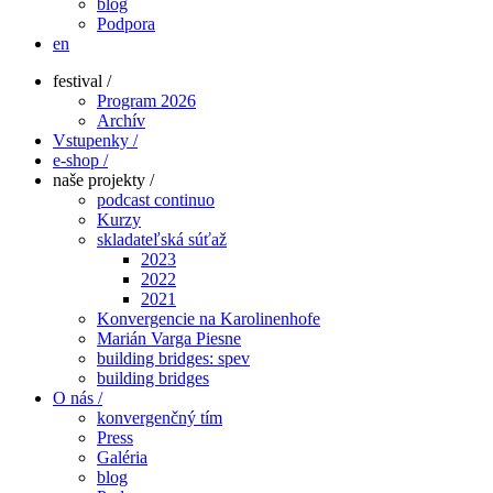
blog
Podpora
en
festival /
Program 2026
Archív
Vstupenky /
e-shop /
naše projekty /
podcast continuo
Kurzy
skladateľská súťaž
2023
2022
2021
Konvergencie na Karolinenhofe
Marián Varga Piesne
building bridges: spev
building bridges
O nás /
konvergenčný tím
Press
Galéria
blog