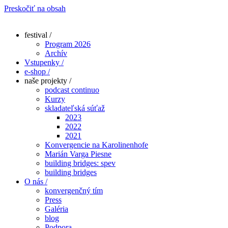
Preskočiť na obsah
festival /
Program 2026
Archív
Vstupenky /
e-shop /
naše projekty /
podcast continuo
Kurzy
skladateľská súťaž
2023
2022
2021
Konvergencie na Karolinenhofe
Marián Varga Piesne
building bridges: spev
building bridges
O nás /
konvergenčný tím
Press
Galéria
blog
Podpora