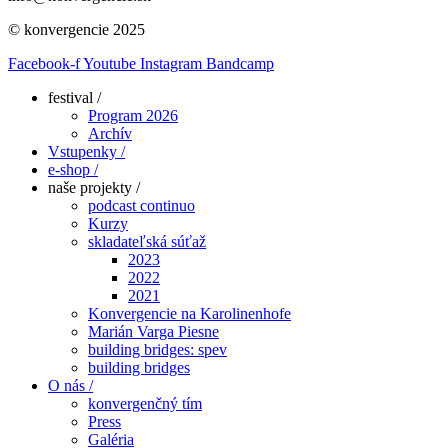
© konvergencie 2025
Facebook-f
Youtube
Instagram
Bandcamp
festival /
Program 2026
Archív
Vstupenky /
e-shop /
naše projekty /
podcast continuo
Kurzy
skladateľská súťaž
2023
2022
2021
Konvergencie na Karolinenhofe
Marián Varga Piesne
building bridges: spev
building bridges
O nás /
konvergenčný tím
Press
Galéria