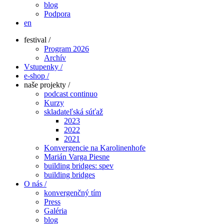
blog
Podpora
en
festival /
Program 2026
Archív
Vstupenky /
e-shop /
naše projekty /
podcast continuo
Kurzy
skladateľská súťaž
2023
2022
2021
Konvergencie na Karolinenhofe
Marián Varga Piesne
building bridges: spev
building bridges
O nás /
konvergenčný tím
Press
Galéria
blog