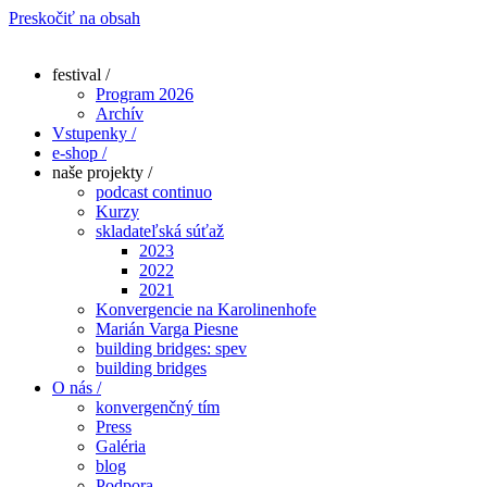
Preskočiť na obsah
festival /
Program 2026
Archív
Vstupenky /
e-shop /
naše projekty /
podcast continuo
Kurzy
skladateľská súťaž
2023
2022
2021
Konvergencie na Karolinenhofe
Marián Varga Piesne
building bridges: spev
building bridges
O nás /
konvergenčný tím
Press
Galéria
blog
Podpora