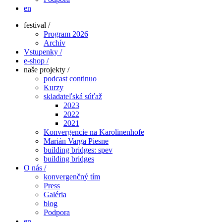
en
festival /
Program 2026
Archív
Vstupenky /
e-shop /
naše projekty /
podcast continuo
Kurzy
skladateľská súťaž
2023
2022
2021
Konvergencie na Karolinenhofe
Marián Varga Piesne
building bridges: spev
building bridges
O nás /
konvergenčný tím
Press
Galéria
blog
Podpora
en